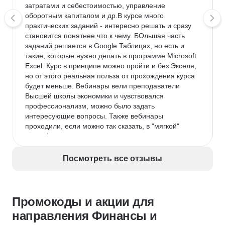
затратами и себестоимостью, управление 
оборотным капиталом и др.В курсе много 
практических заданий - интересно решать и сразу 
становится понятнее что к чему. БОльшая часть 
заданий решается в Google Таблицах, но есть и 
такие, которые нужно делать в программе Microsoft 
Excel. Курс в принципе можно пройти и без Экселя, 
но от этого реальная польза от прохождения курса 
будет меньше. Вебинары вели преподаватели 
Высшей школы экономики и чувствовался 
профессионализм, можно было задать 
интересующие вопросы. Также вебинары 
проходили, если можно так сказать, в "мягкой" 
атмосфере - если что-то не получалось у 
обучающихся, преподаватель подсказывал и 
чувствовалась поддержка и понимание.
Посмотреть все отзывы
Недостатки:
 Курс объясняет основные темы, 
понятия часто на простых примерах. Безусловно, 
это имеет свои плюсы и от этого сложные вещи 
Промокоды и акции для
понимаются проще и быстрее. Вместе с тем мне 
не хватало "сложных" кейсов, таких как прям в 
направления Финансы и
реальной жизни.