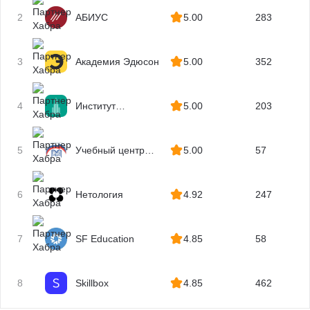
Анализ финансово-хозяйственной деятельности (ФХД)
Управленческий учет
2
АБИУС
5.00
283
Анализ ликвидности
Ценообразование
Блокчейн
Кредитование
3
Академия Эдюсон
5.00
352
Налоговый консультант
Кредитный специалист
Финансовый инженер
4
Институт
5.00
203
Страхование
профессиональных
Перестрахование
квалификаций
Казначей
5
Учебный центр
5.00
57
МГУТУ
6
Нетология
4.92
247
7
SF Education
4.85
58
8
Skillbox
4.85
462