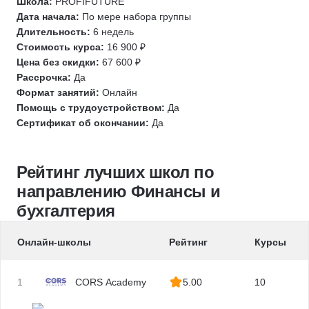
Школа:
PROFIFUTURE
Финансовая безопасность
M&A
Дата начала:
По мере набора группы
Налогообложение
NPV
Длительность:
6 недель
Стоимость курса:
16 900 ₽
Налоговая отчетность
WACC
Цена без скидки:
67 600 ₽
Бухгалтерская отчетность
CAPM
Рассрочка:
Да
Бухгалтер-ревизор
DCF
Формат занятий:
Онлайн
Инвестирование
IRR
Помощь с трудоустройством:
Да
Сертификат об окончании:
Да
Инвестиционная привлекательность
УСН
Трейдинг
Руководитель планово-экономического отдела
Криптовалюты
Юнит-экономика
Рейтинг лучших школ по
M&A
Управление кредитными рисками
направлению Финансы и
Аудитор
Оценка бизнеса
бухгалтерия
1С:Бухгалтерия
Казначей
1С: Зарплата и управление персоналом
Управление денежными потоками
Онлайн-школы
Рейтинг
Курсы
Расчет заработной платы
Управление оборотным капиталом
Расчет рентабельности
Управление ликвидностью
1
CORS Academy
5.00
10
Расчет себестоимости
Налогообложение