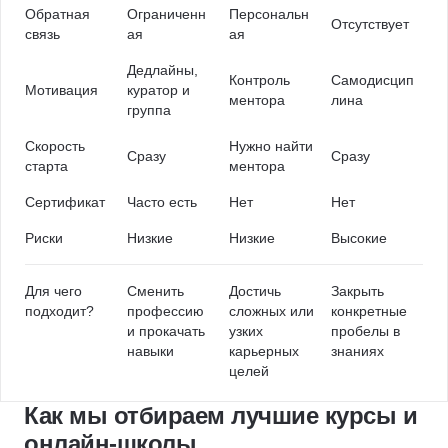
Обратная
Ограниченн
Персональн
Отсутствует
связь
ая
ая
Дедлайны,
Контроль
Самодисцип
Мотивация
куратор и
ментора
лина
группа
Скорость
Нужно найти
Сразу
Сразу
старта
ментора
Сертификат
Часто есть
Нет
Нет
Риски
Низкие
Низкие
Высокие
Для чего
Сменить
Достичь
Закрыть
подходит?
профессию
сложных или
конкретные
и прокачать
узких
пробелы в
навыки
карьерных
знаниях
целей
Как мы отбираем лучшие курсы и
онлайн-школы