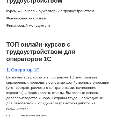
трудоустройством
1С:Бухгалтерия
РСБУ
Скидка 6%
Экономист
Бухгалтерский учет
Курсы Финансов и бухгалтерии с трудоустройством
НИПКЭФ
Финансовый директор
Бюджетирование
Финансовая аналитика
Скидка 6%
Коммерческий директор
БДР
Финансовый менеджмент
Сити Бизнес Скул - City Business School
Инвестиционная аналитика
Балансовый отчет
Финансовое планирование
Скидка 7%
Инвестирование
БДДС
Финансовое моделирование
ТОП онлайн-курсов с
Криптовалюты
Налоговый учет
Экономика
трудоустройством для
Инвестиционная аналитика
Корпоративные финансы
операторов 1С
Финансовый директор
Финансовый учет
Корпоративные финансы
Финансовая отчетность
1. Оператор 1С
Программа 1С
Экономический анализ
Вы научитесь работать в программе 1С: настраивать
справочники, проводить основные хозяйственные операции
Аудит
Бухгалтерский учет
(учет средств, расчеты с контрагентами, начисление
Юнит-экономика
МСФО
зарплаты) и формировать отчеты. Вы освоите основы
Бухгалтер-калькулятор
Бюджетирование
делопроизводства и нормы охраны труда, необходимые
для безопасной и юридически грамотной работы на
Банковское дело
P&L
предприятии.
Кредитование
РСБУ