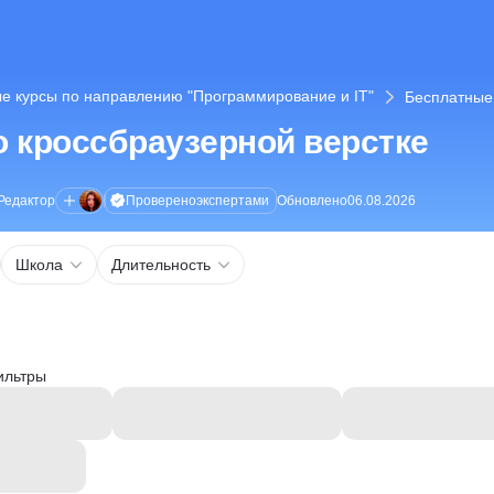
е курсы по направлению "Программирование и IT"
Бесплатные 
 кроссбраузерной верстке
Проверено
экспертами
Редактор
Обновлено
06.08.2026
Школа
Длительность
ильтры