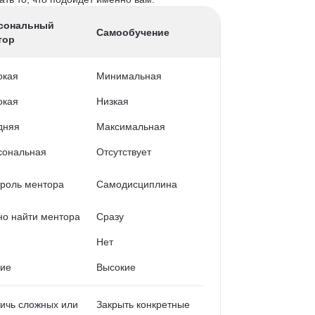
сональный
Самообучение
тор
окая
Минимальная
окая
Низкая
дняя
Максимальная
сональная
Отсутствует
роль ментора
Самодисциплина
о найти ментора
Сразу
Нет
кие
Высокие
ичь сложных или
Закрыть конкретные