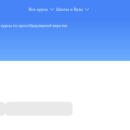
Все курсы
Школы и Вузы
курсы по кроссбраузерной верстке