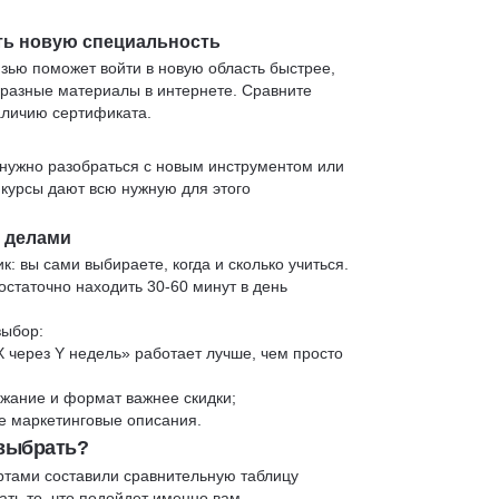
ть новую специальность
язью поможет войти в новую область быстрее,
 разные материалы в интернете. Сравните
аличию сертификата.
нужно разобраться с новым инструментом или
 курсы дают всю нужную для этого
и делами
к: вы сами выбираете, когда и сколько учиться.
статочно находить 30-60 минут в день
выбор:
X через Y недель» работает лучше, чем просто
жание и формат важнее скидки;
 не маркетинговые описания.
 выбрать?
ртами составили сравнительную таблицу
ть то, что подойдет именно вам.