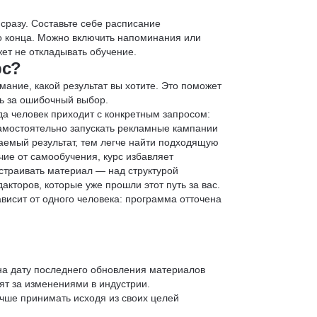
 сразу. Составьте себе расписание
до конца. Можно включить напоминания или
ет не откладывать обучение.
рс?
мание, какой результат вы хотите. Это поможет
ь за ошибочный выбор.
да человек приходит с конкретным запросом:
 самостоятельно запускать рекламные кампании
аемый результат, тем легче найти подходящую
чие от самообучения, курс избавляет
страивать материал — над структурой
кторов, которые уже прошли этот путь за вас.
зависит от одного человека: программа отточена
 на дату последнего обновления материалов
т за изменениями в индустрии.
учше принимать исходя из своих целей