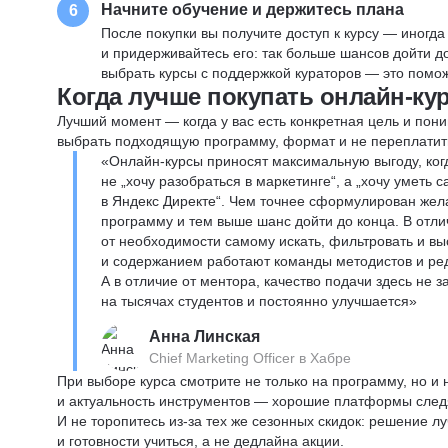
Начните обучение и держитесь плана
6
После покупки вы получите доступ к курсу — иногда
и придерживайтесь его: так больше шансов дойти 
выбрать курсы с поддержкой кураторов — это помож
Когда лучше покупать онлайн-ку
Лучший момент — когда у вас есть конкретная цель и пони
выбрать подходящую программу, формат и не переплатит
«Онлайн-курсы приносят максимальную выгоду, ког
не „хочу разобраться в маркетинге“, а „хочу уметь
в Яндекс Директе“. Чем точнее сформулирован жел
программу и тем выше шанс дойти до конца. В отли
от необходимости самому искать, фильтровать и вы
и содержанием работают команды методистов и реда
А в отличие от ментора, качество подачи здесь не 
на тысячах студентов и постоянно улучшается»
Анна Линская
Chief Marketing Officer в Хабре
При выборе курса смотрите не только на программу, но и
и актуальность инструментов — хорошие платформы следя
И не торопитесь из-за тех же сезонных скидок: решение л
и готовности учиться, а не дедлайна акции.