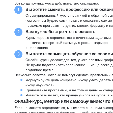
Вот когда покупка курса действительно оправдана:
Вы хотите сменить профессию или освои
1
Структурированный курс с практикой и обратной св
чем если вы будете сами искать и сохранять самые
несколько программ по длительности, формату и н
Вам нужно быстро что-то освоить
2
Курсы хорошо справляются с точечными задачами: 
прокачать конкретный навык для роста в карьере —
информацию.
Вы хотите совмещать обучение со своим
3
Онлайн-курсы делают для тех, у кого плотный графи
Не нужно подстраивать расписание — чаще всего до
в удобное время.
Несколько советов, которые помогут сделать правильный 
Формулируйте цель конкретно: «хочу уметь делать 
«хочу научиться»;
Сравнивайте программы, а не только цены — содер
Читайте отзывы тех, кто правда учился на курсе, а
Онлайн-курс, ментор или самообучение: что
Если не можете определиться, мы вместе с нашими экспе
плюсов и минусов каждого формата — чтобы помочь выбра