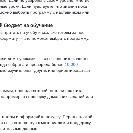
е. Если не уверены в своем уровне, многие
е уроки. Если чувствуете, что знаний пока
— можно выбрать программу с наставником или
й бюджет на обучение
ы тратить на учебу и сколько готовы за нее
и формату — это поможет выбрать программу,
ли демо-уроками — так вы оцените качество
анда собрала и проверила более
10 000
жно изучить опыт других или ориентироваться
раммы, преподавателей, есть ли практика
— например, за проверку домашних заданий или
т школы и оформляйте покупку. Перед оплатой
я возврата, доступ к материалам и поддержку.
лнительные данные.