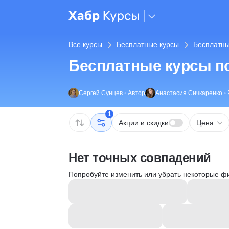
Все курсы
Бесплатные курсы
Бесплатны
Бесплатные курсы по
Сергей Сунцев
•
Автор
Анастасия Сичкаренко
•
1
Акции и скидки
Цена
Нет точных совпадений
Попробуйте изменить или убрать некоторые ф