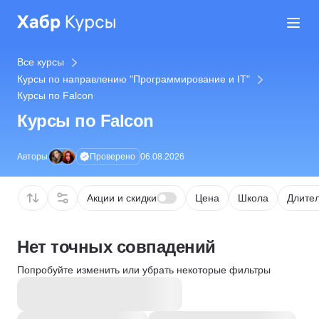
Все курсы
Курсы по направлению "Программирование и IT"
Курсы по Falcon
Курсы по Falcon
Проверено
Авторы
06.08.2026
Акции и скидки
Цена
Школа
Длител
Нет точных совпадений
Попробуйте изменить или убрать некоторые фильтры