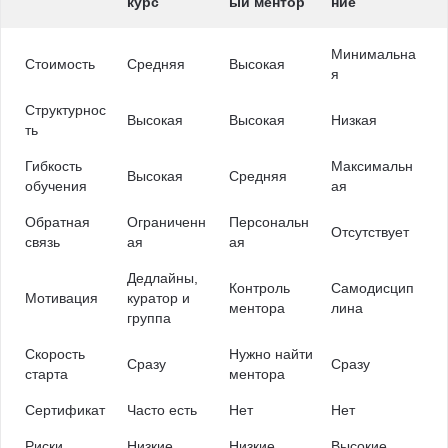
курс
ый ментор
ние
Минимальна
Стоимость
Средняя
Высокая
я
Структурнос
Высокая
Высокая
Низкая
ть
Гибкость
Максимальн
Высокая
Средняя
обучения
ая
Обратная
Ограниченн
Персональн
Отсутствует
связь
ая
ая
Дедлайны,
Контроль
Самодисцип
Мотивация
куратор и
ментора
лина
группа
Скорость
Нужно найти
Сразу
Сразу
старта
ментора
Сертификат
Часто есть
Нет
Нет
Риски
Низкие
Низкие
Высокие