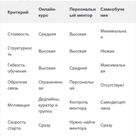
Онлайн-
Персональн
Самообуче
Критерий
курс
ый ментор
ние
Минимальна
Стоимость
Средняя
Высокая
я
Структурнос
Высокая
Высокая
Низкая
ть
Гибкость
Максимальн
Высокая
Средняя
обучения
ая
Обратная
Ограниченн
Персональн
Отсутствует
связь
ая
ая
Дедлайны,
Контроль
Самодисцип
Мотивация
куратор и
ментора
лина
группа
Скорость
Нужно найти
Сразу
Сразу
старта
ментора