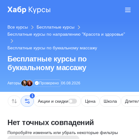
Все курсы
Бесплатные курсы
Бесплатные курсы по направлению "Красота и здоровье"
Бесплатные курсы по буккальному массажу
Бесплатные курсы по
буккальному массажу
Проверено
Авторы
06.08.2026
1
Акции и скидки
Цена
Школа
Длител
Нет точных совпадений
Попробуйте изменить или убрать некоторые фильтры