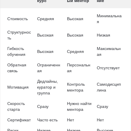
курс
ый ментор
ние
Минимальна
Стоимость
Средняя
Высокая
я
Структурнос
Высокая
Высокая
Низкая
ть
Гибкость
Максимальн
Высокая
Средняя
обучения
ая
Обратная
Ограниченн
Персональн
Отсутствует
связь
ая
ая
Дедлайны,
Контроль
Самодисцип
Мотивация
куратор и
ментора
лина
группа
Скорость
Нужно найти
Сразу
Сразу
старта
ментора
Сертификат
Часто есть
Нет
Нет
Риски
Низкие
Низкие
Высокие