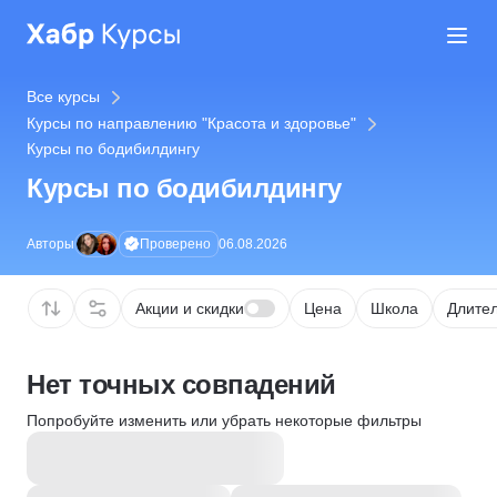
Все курсы
Курсы по направлению "Красота и здоровье"
Курсы по бодибилдингу
Курсы по бодибилдингу
Проверено
Авторы
06.08.2026
Акции и скидки
Цена
Школа
Длител
Нет точных совпадений
Попробуйте изменить или убрать некоторые фильтры