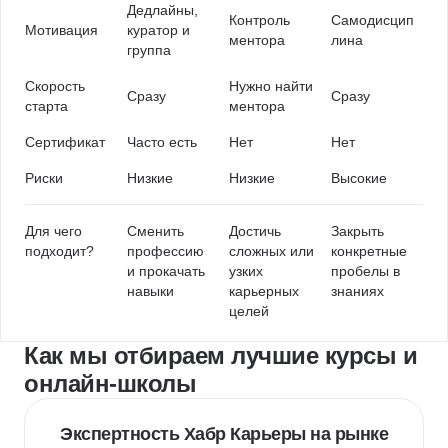
Дедлайны,
Контроль
Самодисцип
Мотивация
куратор и
ментора
лина
группа
Скорость
Нужно найти
Сразу
Сразу
старта
ментора
Сертификат
Часто есть
Нет
Нет
Риски
Низкие
Низкие
Высокие
Для чего
Сменить
Достичь
Закрыть
подходит?
профессию
сложных или
конкретные
и прокачать
узких
пробелы в
навыки
карьерных
знаниях
целей
Как мы отбираем лучшие курсы и
онлайн-школы
Экспертность Хабр Карьеры на рынке