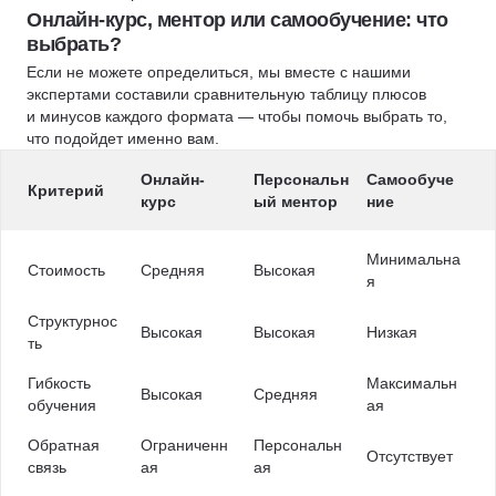
Онлайн-курс, ментор или самообучение: что
выбрать?
Если не можете определиться, мы вместе с нашими
экспертами составили сравнительную таблицу плюсов
и минусов каждого формата — чтобы помочь выбрать то,
что подойдет именно вам.
Онлайн-
Персональн
Самообуче
Критерий
курс
ый ментор
ние
Минимальна
Стоимость
Средняя
Высокая
я
Структурнос
Высокая
Высокая
Низкая
ть
Гибкость
Максимальн
Высокая
Средняя
обучения
ая
Обратная
Ограниченн
Персональн
Отсутствует
связь
ая
ая