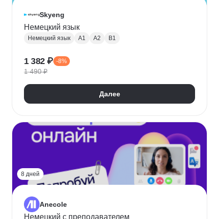
Skyeng
Немецкий язык
Немецкий язык
A1
A2
B1
1 382 ₽
-8%
1 490 ₽
Далее
8 дней
Anecole
Немецкий с преподавателем