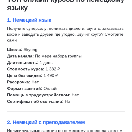
A1
Скидка 6%
языку
A2
B1
1. Немецкий язык
B2
Получите суперсилу: понимать диалоги, шутить, заказывать
кофе и заводить друзей где угодно. Звучит круто? Смотрите
C1
сами
C2
Школа:
Skyeng
Лингвистика
Дата начала:
По мере набора группы
Переводчик
Длительность:
1 день
Стоимость курса:
1 382 ₽
Цена без скидки:
1 490 ₽
Рассрочка:
Нет
Формат занятий:
Онлайн
Помощь с трудоустройством:
Нет
Сертификат об окончании:
Нет
2. Немецкий с преподавателем
Индивидуальные занятия по немецкому с преподавателем