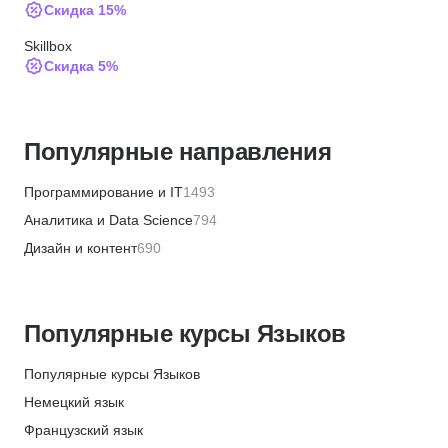
Скидка 15%
Skillbox
Скидка 5%
Skyeng
Скидка 60%
Популярные направления
Skyeng
Скидка 30%
Программирование и IT
1493
Skyeng
Аналитика и Data Science
794
Скидка 30%
Дизайн и контент
690
Skyeng
Бизнес и менеджмент
1359
Скидка 30%
Маркетинг и продажи
446
Skyeng
Популярные курсы Языков
Финансы и бухгалтерия
656
Скидка 30%
HR и рекрутинг
328
Популярные курсы Языков
Skyeng
Хобби и творчество
361
Немецкий язык
Скидка 30%
Красота и здоровье
574
Французский язык
Skyeng
Кулинария
83