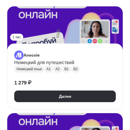
1 час
Anecole
Немецкий для путешествий
Немецкий язык
A1
A2
B1
B2
1 279 ₽
Далее