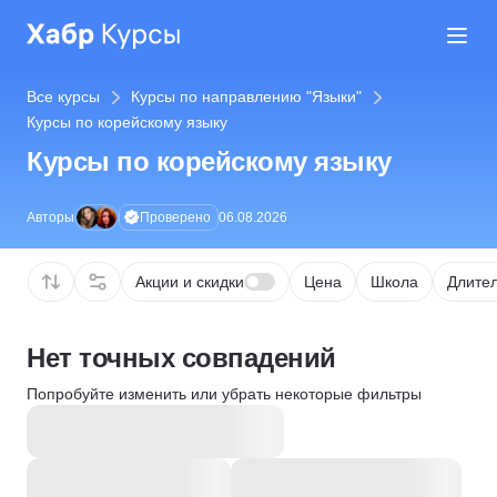
Все курсы
Курсы по направлению "Языки"
Курсы по корейскому языку
Курсы по корейскому языку
Проверено
Авторы
06.08.2026
Акции и скидки
Цена
Школа
Длител
Нет точных совпадений
Попробуйте изменить или убрать некоторые фильтры