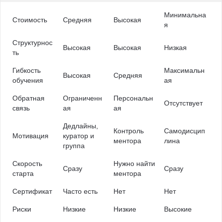
Минимальна
Стоимость
Средняя
Высокая
я
Структурнос
Высокая
Высокая
Низкая
ть
Гибкость
Максимальн
Высокая
Средняя
обучения
ая
Обратная
Ограниченн
Персональн
Отсутствует
связь
ая
ая
Дедлайны,
Контроль
Самодисцип
Мотивация
куратор и
ментора
лина
группа
Скорость
Нужно найти
Сразу
Сразу
старта
ментора
Сертификат
Часто есть
Нет
Нет
Риски
Низкие
Низкие
Высокие