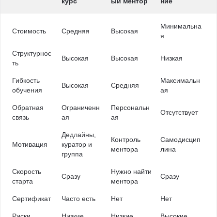
курс
ый ментор
ние
Минимальна
Стоимость
Средняя
Высокая
я
Структурнос
Высокая
Высокая
Низкая
ть
Гибкость
Максимальн
Высокая
Средняя
обучения
ая
Обратная
Ограниченн
Персональн
Отсутствует
связь
ая
ая
Дедлайны,
Контроль
Самодисцип
Мотивация
куратор и
ментора
лина
группа
Скорость
Нужно найти
Сразу
Сразу
старта
ментора
Сертификат
Часто есть
Нет
Нет
Риски
Низкие
Низкие
Высокие