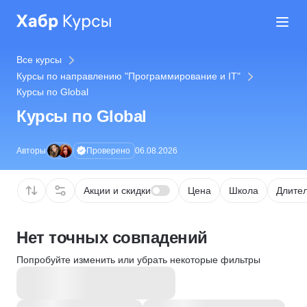
Все курсы
Курсы по направлению "Программирование и IT"
Курсы по Global
Курсы по Global
Проверено
Авторы
06.08.2026
Акции и скидки
Цена
Школа
Длител
Нет точных совпадений
Попробуйте изменить или убрать некоторые фильтры