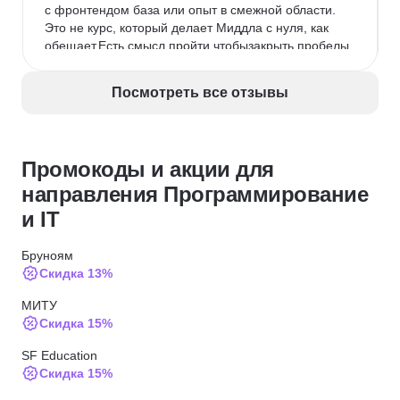
с фронтендом база или опыт в смежной области. 
Это не курс, который делает Миддла с нуля, как 
обещает.Есть смысл пройти чтобызакрыть пробелы 
(если есть опыт)илипонять, что вообще происходит 
во фронтенде (если опыта нет).
Посмотреть все отзывы
Промокоды и акции для
направления Программирование
и IT
Бруноям
Скидка 13%
МИТУ
Скидка 15%
SF Education
Скидка 15%