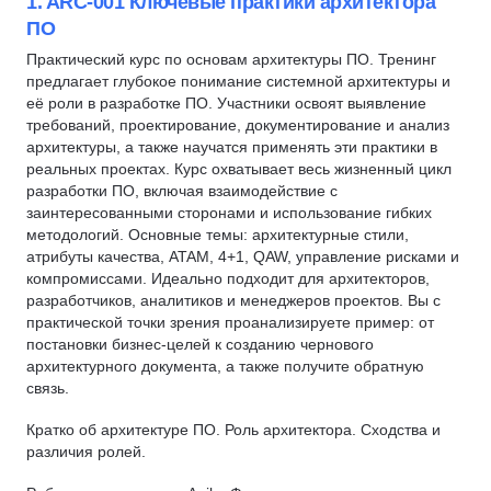
1. ARC-001 Ключевые практики архитектора
Верстка сайта
ПО
Робототехника
JavaScript
Администрирование Linux
Вайб-кодинг
Fullstack-разработка
Практический курс по основам архитектуры ПО. Тренинг
Сетевые технологии
предлагает глубокое понимание системной архитектуры и
Нейронные сети
C#
её роли в разработке ПО. Участники освоят выявление
Git
Swift
C/C++
требований, проектирование, документирование и анализ
QA
архитектуры, а также научатся применять эти практики в
Kotlin
Веб-разработка
Go (Golang)
реальных проектах. Курс охватывает весь жизненный цикл
Разработка под Android
QA
разработки ПО, включая взаимодействие с
Автоматизация тестирования
Разработка под iOS
Kotlin
заинтересованными сторонами и использование гибких
JavaScript
методологий. Основные темы: архитектурные стили,
Тестирование на проникновение
Swift
атрибуты качества, ATAM, 4+1, QAW, управление рисками и
SQL
Тестирование мобильных приложений
Разработка мобильных приложений
компромиссами. Идеально подходит для архитекторов,
Linux
разработчиков, аналитиков и менеджеров проектов. Вы с
Тестирование API
Разработка
DevOps
практической точки зрения проанализируете пример: от
Тестирование UI
Инженер по ручному тестированию
постановки бизнес-целей к созданию чернового
Bash
Ручное тестирование
Инженер по автоматизации тестирования
архитектурного документа, а также получите обратную
Kubernetes
связь.
Автоматизация тестирования
1С разработка
Информационная безопасность
Зерокодинг
Django
Кратко об архитектуре ПО. Роль архитектора. Сходства и
Язык R
различия ролей.
Tilda
SQL
1С разработка
SQL
DevOps