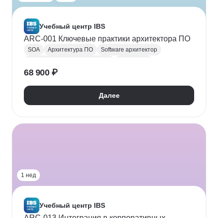
Учебный центр IBS
ARC-001 Ключевые практики архитектора ПО
SOA
Архитектура ПО
Software архитектор
Микросервисная архитектура
Модель C4
68 900 ₽
Паттерны проектирования
SRE
Сбор требований
Далее
1 нед
Учебный центр IBS
ARC-013 Интеграция в корпоративных