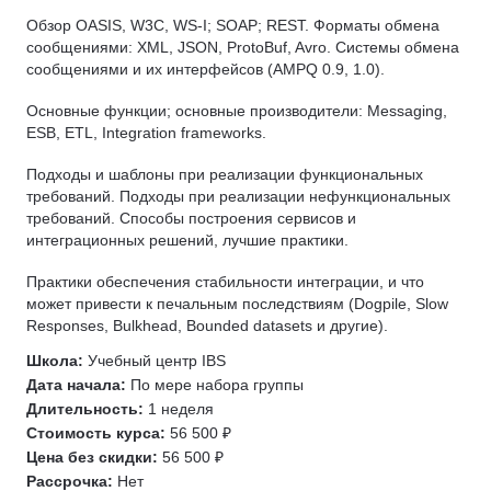
Обзор OASIS, W3C, WS-I; SOAP; REST. Форматы обмена
Мониторинг
сообщениями: XML, JSON, ProtoBuf, Avro. Системы обмена
Ansible
сообщениями и их интерфейсов (AMPQ 0.9, 1.0).
IaC
Основные функции; основные производители: Messaging,
Terraform
ESB, ETL, Integration frameworks.
Zabbix
Подходы и шаблоны при реализации функциональных
Prometheus
требований. Подходы при реализации нефункциональных
Схемотехника
требований. Способы построения сервисов и
интеграционных решений, лучшие практики.
.NET
Администрирование оборудования Cisco
Практики обеспечения стабильности интеграции, и что
может привести к печальным последствиям (Dogpile, Slow
Vue.js
Responses, Bulkhead, Bounded datasets и другие).
Модульное тестирование
Школа:
Учебный центр IBS
IoT
Дата начала:
По мере набора группы
Программирование микроконтроллеров
Длительность:
1 неделя
Логирование
Стоимость курса:
56 500 ₽
Цена без скидки:
56 500 ₽
Сетевой инженер
Рассрочка:
Нет
Observability