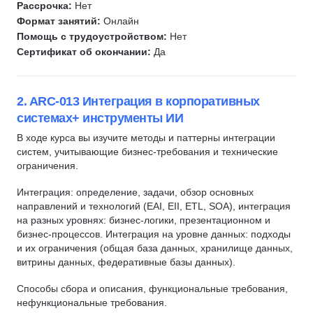
Рассрочка:
Нет
Алгоритмы и структуры данных
Формат занятий:
Онлайн
Помощь с трудоустройством:
Нет
Базы данных
Сертификат об окончании:
Да
ООП
Блокчейн
Криптография
2. ARC-013 Интеграция в корпоративных
Solidity
системах+ инструменты ИИ
Smart Contract
В ходе курса вы изучите методы и паттерны интеграции
систем, учитывающие бизнес-требования и технические
Web3
ограничения.
Парсинг
Интеграция: определение, задачи, обзор основных
Создание чат-ботов
направлений и технологий (EAI, EII, ETL, SOA), интеграция
Разработка VR-приложений
на разных уровнях: бизнес-логики, презентационном и
Многопоточность
бизнес-процессов. Интеграция на уровне данных: подходы
и их ограничения (общая база данных, хранилище данных,
Параллельное программирование
витрины данных, федеративные базы данных).
Асинхронное программирование
Способы сбора и описания, функциональные требования,
Киберразведка
нефункциональные требования.
Цифровая криминалистика