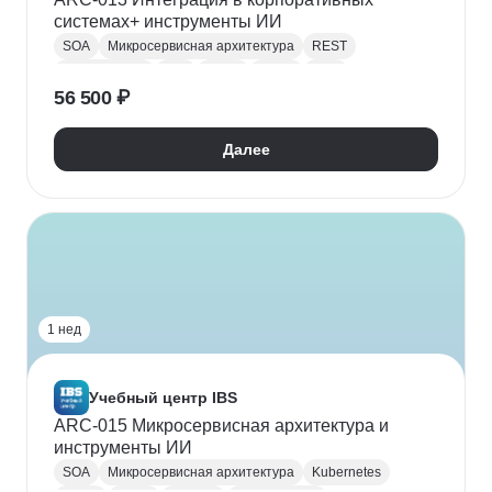
системах+ инструменты ИИ
SOA
Микросервисная архитектура
REST
Apache Kafka
ETL
JSON
SOAP
XML
56 500 ₽
Архитектура ПО
Software архитектор
API
Далее
1 нед
Учебный центр IBS
ARC-015 Микросервисная архитектура и
инструменты ИИ
SOA
Микросервисная архитектура
Kubernetes