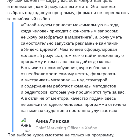
Лучший момент — когда у вас есть конкретная цель
и понимание, какой результат вы хотите. Это поможет
выбрать подходящую программу, формат и не переплатить
за ошибочный выбор.
«Онлайн-курсы приносят максимальную выгоду,
когда человек приходит с конкретным запросом:
не „хочу разобраться в маркетинге“, а „хочу уметь
самостоятельно запускать рекламные кампании
в Яндекс Директе“. Чем точнее сформулирован
желаемый результат, тем легче найти подходящую
программу и тем выше шанс дойти до конца.
В отличие от самообучения, курс избавляет
от необходимости самому искать, фильтровать
и выстраивать материал — над структурой
и содержанием работают команды методистов
и редакторов, которые уже прошли этот путь за вас.
А в отличие от ментора, качество подачи здесь
не зависит от одного человека: программа отточена
на тысячах студентов и постоянно улучшается»
Анна Линская
Chief Marketing Officer в Хабре
При выборе курса смотрите не только на программу,