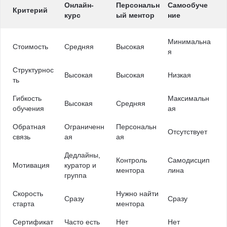
Онлайн-
Персональн
Самообуче
Критерий
курс
ый ментор
ние
Минимальна
Стоимость
Средняя
Высокая
я
Структурнос
Высокая
Высокая
Низкая
ть
Гибкость
Максимальн
Высокая
Средняя
обучения
ая
Обратная
Ограниченн
Персональн
Отсутствует
связь
ая
ая
Дедлайны,
Контроль
Самодисцип
Мотивация
куратор и
ментора
лина
группа
Скорость
Нужно найти
Сразу
Сразу
старта
ментора
Сертификат
Часто есть
Нет
Нет