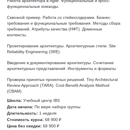
Работа архитектора в Agile. Функциональные и кросс-
Защита от мошенничества
функциональные команды.
Git
Системное администрирование
Java
Kubernetes
Ручное тестирование
Сквозной пример. Работа со стейкхолдерами. Бизнес-
Подготовка к собеседованию
требования и функциональные требования. Методы сбора
Linux
Разработка игр
Fullstack-разработка
требований. Атрибуты качества (НФТ). Доменные
Bash
Unity
контексты.
Eltex
Системы контроля версий
Unreal Engine
PHP
Проектирование архитектуры. Архитектурные стили. Site
Администрирование Linux
Node.js
Reliability Engineering (SRE).
Разработка игр
Администрирование Windows
Разработка под iOS
Unity
Введение в документирование архитектуры. Сочетание
Архитектура ПО
Кибербезопасность
HTML/CSS
архитектурных представлений. Инструменты и форматы.
OSINT
Kaspresso
Проверка принятых проектных решений. Tiny Architectural
Unreal Engine
Review Approach (TARA). Cost-Benefit Analysis Method
Unity
(CBAM).
Docker
Школа:
Учебный центр IBS
Node.js
Дата начала:
По мере набора группы
Django
Длительность:
1 неделя
Стоимость курса:
68 900 ₽
REST API
Цена без скидки:
68 900 ₽
Технический директор