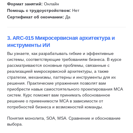
Формат занятий:
Онлайн
Windows
Помощь с трудоустройством:
Нет
Grafana
Сертификат об окончании:
Да
ClickHouse
Pydantic
3. ARC-015 Микросервисная архитектура и
FastAPI
инструменты ИИ
Eltex
Вы узнаете, как разрабатывать гибкие и эффективные
Pytest
системы, соответствующие требованиям бизнеса. В курсе
рассматриваются основные проблемы, связанные с
Многопоточное программирование
реализацией микросервисной архитектуры, а также
Многопроцессорность
стратегии, механизмы, паттерны и инструменты для их
решения. Практические упражнения позволят вам
приобрести навык самостоятельного проектирования МСА
систем. Курс поможет вам принимать обоснованное
решение о применимости МСА в зависимости от
потребностей бизнеса и возможностей команды.
Понятия монолита, SOA, MSA. Сравнение и обоснование
выбора.