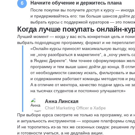
Начните обучение и держитесь плана
6
После покупки вы получите доступ к курсу — иногда
и придерживайтесь его: так больше шансов дойти 
выбрать курсы с поддержкой кураторов — это помож
Когда лучше покупать онлайн-ку
Лучший момент — когда у вас есть конкретная цель и пони
выбрать подходящую программу, формат и не переплатит
«Онлайн-курсы приносят максимальную выгоду, ког
не „хочу разобраться в маркетинге“, а „хочу уметь
в Яндекс Директе“. Чем точнее сформулирован жел
программу и тем выше шанс дойти до конца. В отли
от необходимости самому искать, фильтровать и вы
и содержанием работают команды методистов и реда
А в отличие от ментора, качество подачи здесь не 
на тысячах студентов и постоянно улучшается»
Анна Линская
Chief Marketing Officer в Хабре
При выборе курса смотрите не только на программу, но и
и актуальность инструментов — хорошие платформы следя
И не торопитесь из-за тех же сезонных скидок: решение л
и готовности учиться, а не дедлайна акции.