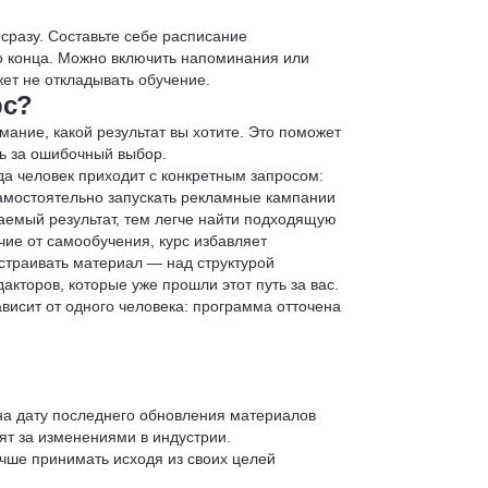
 сразу. Составьте себе расписание
до конца. Можно включить напоминания или
ет не откладывать обучение.
рс?
мание, какой результат вы хотите. Это поможет
ь за ошибочный выбор.
да человек приходит с конкретным запросом:
 самостоятельно запускать рекламные кампании
аемый результат, тем легче найти подходящую
чие от самообучения, курс избавляет
страивать материал — над структурой
кторов, которые уже прошли этот путь за вас.
зависит от одного человека: программа отточена
 на дату последнего обновления материалов
т за изменениями в индустрии.
учше принимать исходя из своих целей