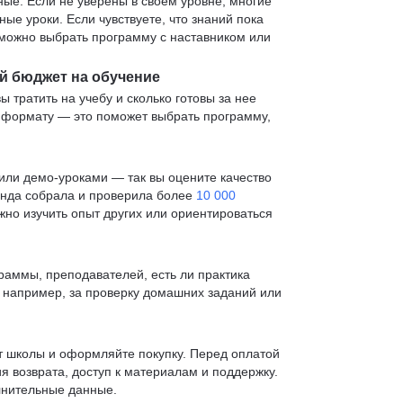
е. Если не уверены в своем уровне, многие
е уроки. Если чувствуете, что знаний пока
— можно выбрать программу с наставником или
й бюджет на обучение
ы тратить на учебу и сколько готовы за нее
и формату — это поможет выбрать программу,
ли демо-уроками — так вы оцените качество
анда собрала и проверила более
10 000
жно изучить опыт других или ориентироваться
раммы, преподавателей, есть ли практика
— например, за проверку домашних заданий или
т школы и оформляйте покупку. Перед оплатой
я возврата, доступ к материалам и поддержку.
лнительные данные.