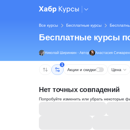
Все курсы
Бесплатные курсы
Бесплатны
Бесплатные курсы по
Николай Ширинкин
•
Автор
Анастасия Сичкарен
1
Акции и скидки
Цена
Нет точных совпадений
Попробуйте изменить или убрать некоторые ф