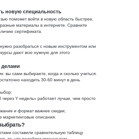
ть новую специальность
язью поможет войти в новую область быстрее,
 разные материалы в интернете. Сравните
аличию сертификата.
нужно разобраться с новым инструментом или
 курсы дают всю нужную для этого
и делами
к: вы сами выбираете, когда и сколько учиться.
статочно находить 30-60 минут в день
выбор:
X через Y недель» работает лучше, чем просто
жание и формат важнее скидки;
 не маркетинговые описания.
 выбрать?
ртами составили сравнительную таблицу
ть то, что подойдет именно вам.