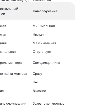
сональный
Самообучение
тор
окая
Минимальная
окая
Низкая
дняя
Максимальная
сональная
Отсутствует
роль ментора
Самодисциплина
о найти ментора
Сразу
Нет
кие
Высокие
ичь сложных или
Закрыть конкретные