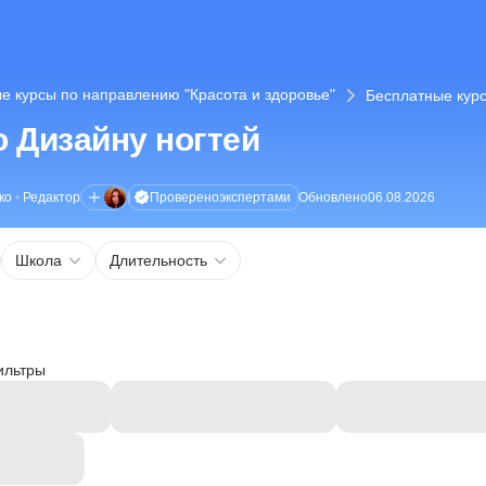
е курсы по направлению "Красота и здоровье"
Бесплатные курс
 Дизайну ногтей
Проверено
экспертами
ко
•
Редактор
Обновлено
06.08.2026
Школа
Длительность
ильтры