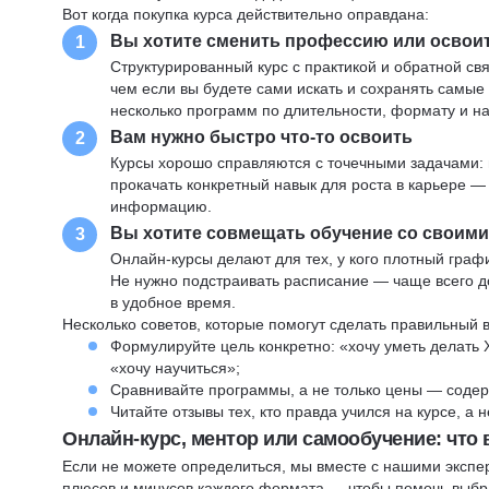
Вот когда покупка курса действительно оправдана:
Вы хотите сменить профессию или освои
1
Структурированный курс с практикой и обратной св
чем если вы будете сами искать и сохранять самые
несколько программ по длительности, формату и н
Вам нужно быстро что-то освоить
2
Курсы хорошо справляются с точечными задачами: 
прокачать конкретный навык для роста в карьере —
информацию.
Вы хотите совмещать обучение со своим
3
Онлайн-курсы делают для тех, у кого плотный графи
Не нужно подстраивать расписание — чаще всего до
в удобное время.
Несколько советов, которые помогут сделать правильный 
Формулируйте цель конкретно: «хочу уметь делать 
«хочу научиться»;
Сравнивайте программы, а не только цены — содер
Читайте отзывы тех, кто правда учился на курсе, а
Онлайн-курс, ментор или самообучение: что
Если не можете определиться, мы вместе с нашими экспе
плюсов и минусов каждого формата — чтобы помочь выбра