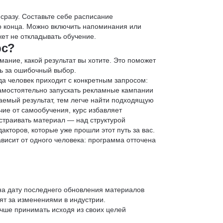
 сразу. Составьте себе расписание
до конца. Можно включить напоминания или
ет не откладывать обучение.
рс?
мание, какой результат вы хотите. Это поможет
ь за ошибочный выбор.
да человек приходит с конкретным запросом:
 самостоятельно запускать рекламные кампании
аемый результат, тем легче найти подходящую
чие от самообучения, курс избавляет
страивать материал — над структурой
кторов, которые уже прошли этот путь за вас.
зависит от одного человека: программа отточена
 на дату последнего обновления материалов
т за изменениями в индустрии.
учше принимать исходя из своих целей