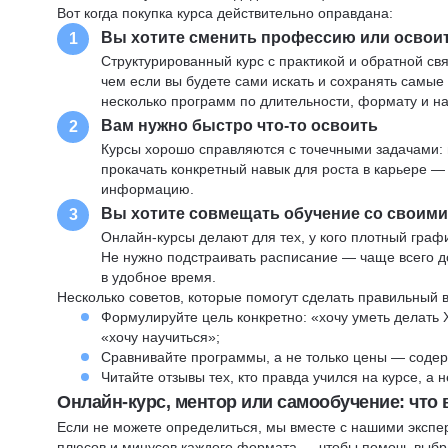
Вот когда покупка курса действительно оправдана:
Вы хотите сменить профессию или освои
1
Структурированный курс с практикой и обратной св
чем если вы будете сами искать и сохранять самые
несколько программ по длительности, формату и н
Вам нужно быстро что-то освоить
2
Курсы хорошо справляются с точечными задачами: 
прокачать конкретный навык для роста в карьере —
информацию.
Вы хотите совмещать обучение со своим
3
Онлайн-курсы делают для тех, у кого плотный графи
Не нужно подстраивать расписание — чаще всего до
в удобное время.
Несколько советов, которые помогут сделать правильный 
Формулируйте цель конкретно: «хочу уметь делать 
«хочу научиться»;
Сравнивайте программы, а не только цены — содер
Читайте отзывы тех, кто правда учился на курсе, а
Онлайн-курс, ментор или самообучение: что
Если не можете определиться, мы вместе с нашими экспе
плюсов и минусов каждого формата — чтобы помочь выбра