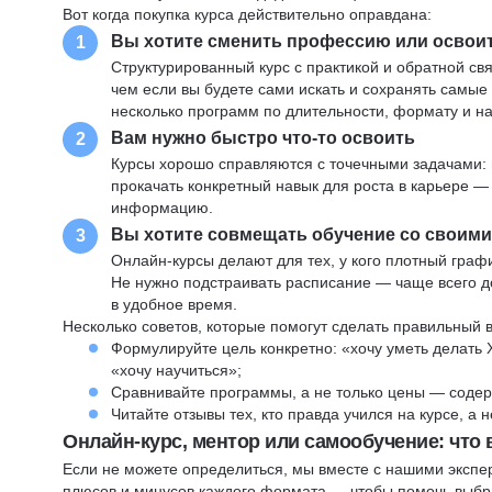
Вот когда покупка курса действительно оправдана:
Вы хотите сменить профессию или освои
1
Структурированный курс с практикой и обратной св
чем если вы будете сами искать и сохранять самые
несколько программ по длительности, формату и н
Вам нужно быстро что-то освоить
2
Курсы хорошо справляются с точечными задачами: 
прокачать конкретный навык для роста в карьере —
информацию.
Вы хотите совмещать обучение со своим
3
Онлайн-курсы делают для тех, у кого плотный графи
Не нужно подстраивать расписание — чаще всего до
в удобное время.
Несколько советов, которые помогут сделать правильный 
Формулируйте цель конкретно: «хочу уметь делать 
«хочу научиться»;
Сравнивайте программы, а не только цены — содер
Читайте отзывы тех, кто правда учился на курсе, а
Онлайн-курс, ментор или самообучение: что
Если не можете определиться, мы вместе с нашими экспе
плюсов и минусов каждого формата — чтобы помочь выбра