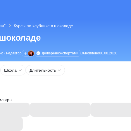
ия"
Курсы по клубнике в шоколаде
 шоколаде
Проверено
экспертами
ко
•
Редактор
Обновлено
06.08.2026
Школа
Длительность
ильтры