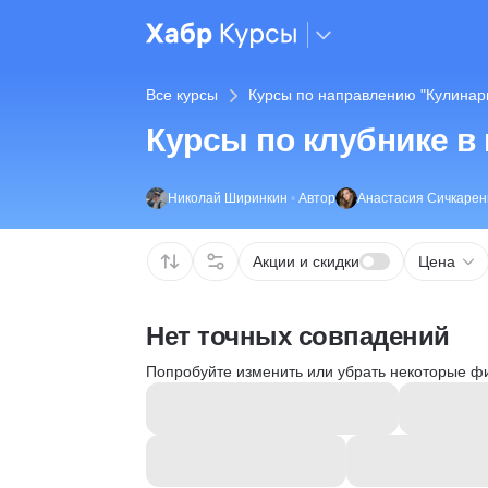
Все курсы
Курсы по направлению "Кулинар
Курсы по клубнике в
Николай Ширинкин
•
Автор
Анастасия Сичкарен
Акции и скидки
Цена
Нет точных совпадений
Попробуйте изменить или убрать некоторые ф