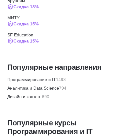
Бруноям
Скидка 13%
МИТУ
Скидка 15%
SF Education
Скидка 15%
ИПО
Скидка 10%
Популярные направления
МИПО
Скидка 10%
Программирование и IT
1493
BABOKSchool
Аналитика и Data Science
794
Скидка 30%
Дизайн и контент
690
BABOKSchool
Бизнес и менеджмент
1359
Скидка 10%
Маркетинг и продажи
446
Институт профессиональных квалификаций
Популярные курсы
Финансы и бухгалтерия
656
Скидка 5%
Программирования и IT
HR и рекрутинг
328