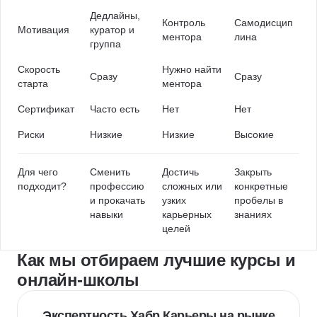
Дедлайны,
Контроль
Самодисцип
Мотивация
куратор и
ментора
лина
группа
Скорость
Нужно найти
Сразу
Сразу
старта
ментора
Сертификат
Часто есть
Нет
Нет
Риски
Низкие
Низкие
Высокие
Для чего
Сменить
Достичь
Закрыть
подходит?
профессию
сложных или
конкретные
и прокачать
узких
пробелы в
навыки
карьерных
знаниях
целей
Как мы отбираем лучшие курсы и
онлайн-школы
Экспертность Хабр Карьеры на рынке