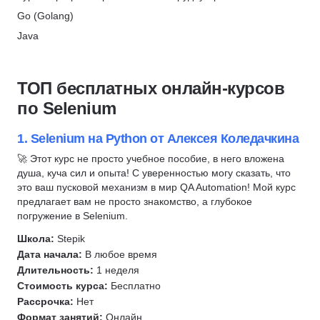
ProductStar × РБК
Алгоритмы и структуры данных
DevOps
Go (Golang)
Скидка 62%
Составление резюме
Разработка игр
Java
МТИ
Профориентация
1С разработка
PHP
Скидка 10%
C/C++
Системное администрирование
Python
ТОП бесплатных онлайн-курсов
Frontend-разработка
Разработка
Backend-разработка
по Selenium
C#
Ruby
Frontend-разработка
Верстка сайта
Робототехника
JavaScript
1. Selenium на Python от Алексея Коледачкина
Администрирование Linux
Вайб-кодинг
Fullstack-разработка
🚀 Этот курс не просто учебное пособие, в него вложена
Сетевые технологии
душа, куча сил и опыта! С уверенностью могу сказать, что
Нейронные сети
C#
Git
это ваш пусковой механизм в мир QA Automation! Мой курс
Swift
C/C++
предлагает вам не просто знакомство, а глубокое
QA
Kotlin
Веб-разработка
погружение в Selenium.
Go (Golang)
Разработка под Android
QA
Школа:
Stepik
Автоматизация тестирования
Дата начала:
В любое время
Разработка под iOS
Kotlin
JavaScript
Длительность:
1 неделя
Тестирование на проникновение
Swift
SQL
Стоимость курса:
Бесплатно
Тестирование мобильных приложений
Разработка мобильных приложений
Рассрочка:
Нет
Linux
Тестирование API
Разработка
Формат занятий:
Онлайн