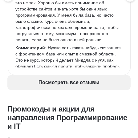
это не так. Хорошо бы иметь понимание об 
устройстве сайтов и знать хотя бы один язык 
программирования. У меня была база, но часто 
было сложно. Курс очень объёмный, 
катастрофически не хватало времени на то, чтобы 
погрузиться в тему, максимум - поверхностно 
понять, если не было опыта в ней раньше.
Комментарий:
 Нужна хоть какая-нибудь связанная 
с фронтендом база или опыт в смежной области. 
Это не курс, который делает Миддла с нуля, как 
обещает.Есть смысл пройти чтобызакрыть пробелы 
(если есть опыт)илипонять, что вообще происходит 
во фронтенде (если опыта нет).
Посмотреть все отзывы
Промокоды и акции для
направления Программирование
и IT