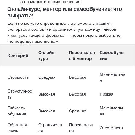
а не маркетинговые описания.
Онлайн-курс, ментор или самообучение: что
выбрать?
Если не можете определиться, мы вместе с нашими
экспертами составили сравнительную таблицу плюсов
и минусов каждого формата — чтобы помочь выбрать то,
что подойдет именно вам.
Онлайн-
Персональн
Самообуче
Критерий
курс
ый ментор
ние
Минимальна
Стоимость
Средняя
Высокая
я
Структурнос
Высокая
Высокая
Низкая
ть
Гибкость
Максимальн
Высокая
Средняя
обучения
ая
Обратная
Ограниченн
Персональн
Отсутствует
связь
ая
ая