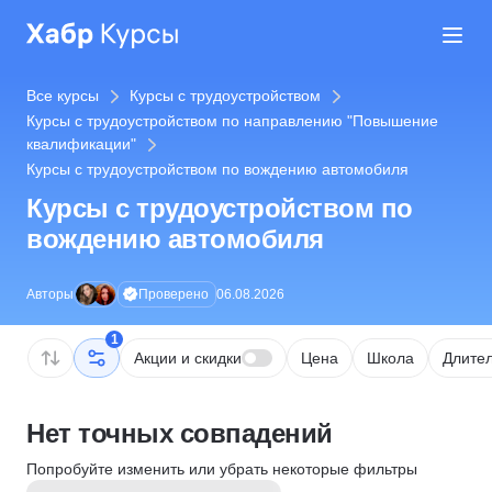
Все курсы
Курсы с трудоустройством
Курсы с трудоустройством по направлению "Повышение
квалификации"
Курсы с трудоустройством по вождению автомобиля
Курсы с трудоустройством по
вождению автомобиля
Проверено
Авторы
06.08.2026
1
Акции и скидки
Цена
Школа
Длител
Нет точных совпадений
Попробуйте изменить или убрать некоторые фильтры