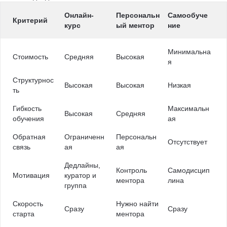
Онлайн-
Персональн
Самообуче
Критерий
курс
ый ментор
ние
Минимальна
Стоимость
Средняя
Высокая
я
Структурнос
Высокая
Высокая
Низкая
ть
Гибкость
Максимальн
Высокая
Средняя
обучения
ая
Обратная
Ограниченн
Персональн
Отсутствует
связь
ая
ая
Дедлайны,
Контроль
Самодисцип
Мотивация
куратор и
ментора
лина
группа
Скорость
Нужно найти
Сразу
Сразу
старта
ментора