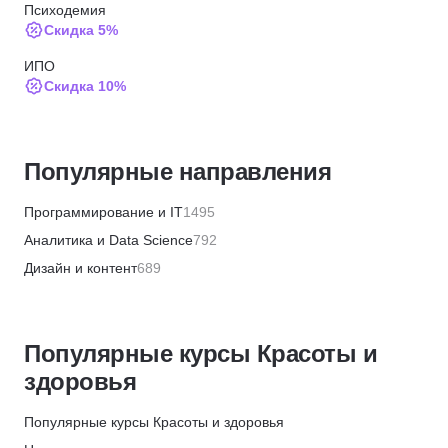
Психодемия
Скидка 5%
ИПО
Скидка 10%
МИПО
Скидка 10%
Популярные направления
Институт профессиональных квалификаций
Скидка 5%
Программирование и IT
1495
АБИУС
Аналитика и Data Science
792
Скидка 5%
Дизайн и контент
689
Skillbox
Бизнес и менеджмент
1355
Скидка 5%
Маркетинг и продажи
446
ЦАППКК
Популярные курсы Красоты и
Финансы и бухгалтерия
656
Скидка 6%
здоровья
HR и рекрутинг
328
НЦРДО
Хобби и творчество
360
Популярные курсы Красоты и здоровья
Скидка 6%
Красота и здоровье
572