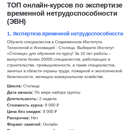
Депиляция
Косметология
ТОП онлайн-курсов по экспертизе
Фитнес-нутрициолог
Маникюр
временной нетрудоспособности
Кинезиология
Массаж
(ЭВН)
Гомеопатия
Антиэйджинг
Фитнес тренеры
Медицина
1. Экспертиза временной нетрудоспособности
Стоматология
Обучите специалистов в Современном Институте
Технологий и Инноваций - Столица. Выберите Институт
Сестринское дело
«Столица» для обучения по курсу! За 10 лет работы –
Ветеринария
выпустили более 20000 специалистов, работающих в
строительстве, промышленности, а также специалистов,
Медицинский регистратор
занятых в области охраны труда, пожарной и экологической
Коррекция фигуры
безопасности, жилищно-коммунальном хозяйстве.
Коррекция бровей
Школа:
Столица
Медицинский массаж
Дата начала:
По мере набора группы
Эпиляция
Длительность:
2 недели
Стоимость курса:
8 000 ₽
Депиляция
Цена без скидки:
8 000 ₽
Рентгенолаборант
Рассрочка:
Нет
Трихология
Формат занятий:
Онлайн