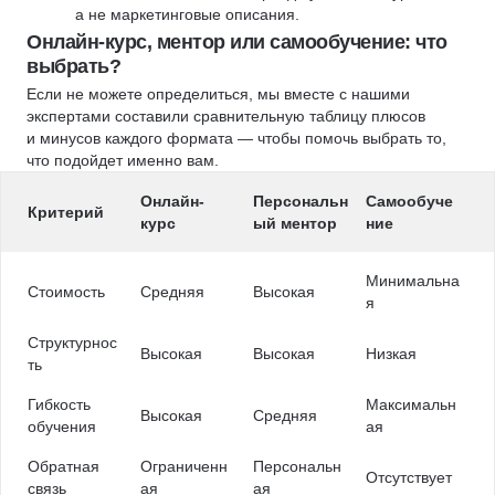
а не маркетинговые описания.
Онлайн-курс, ментор или самообучение: что
выбрать?
Если не можете определиться, мы вместе с нашими
экспертами составили сравнительную таблицу плюсов
и минусов каждого формата — чтобы помочь выбрать то,
что подойдет именно вам.
Онлайн-
Персональн
Самообуче
Критерий
курс
ый ментор
ние
Минимальна
Стоимость
Средняя
Высокая
я
Структурнос
Высокая
Высокая
Низкая
ть
Гибкость
Максимальн
Высокая
Средняя
обучения
ая
Обратная
Ограниченн
Персональн
Отсутствует
связь
ая
ая