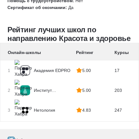
Гуаша
Помощь с трудоустройством:
Нет
Сертификат об окончании:
Да
Массаж лица
Антицеллюлитный массаж
Профпатология
Рейтинг лучших школ по
EAACI
направлению Красота и здоровье
Иммунология
Онлайн-школы
Рейтинг
Курсы
Аллергология
Дерматология
Уход за волосами
1
Академия EDPRO
5.00
17
Уход за кожей
Лимфодренажный массаж
2
Институт
5.00
203
профессиональных
квалификаций
3
Нетология
4.83
247