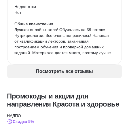
Недостатки

Нет

Общие впечатления

Лучшая онлайн-школа! Обучалась на 39 потоке 
Нутрициологии. Все очень понравилось! Начиная 
от квалификации лекторов, заканчивая 
построением обучения и проверкой домашних 
заданий. Материала дается много, поэтому лучше 
не пропускать, чтобы не нагонять потом «бегом». 
Дается все понятным языком, иногда приходилось 
прибегать к доп. литературе, но скорее в качестве 
Посмотреть все отзывы
ликбеза. Благодарю школу и преподавателей. 
Обязательно буду вашим учеником и в будущем!
Промокоды и акции для
направления Красота и здоровье
НАДПО
Скидка 5%