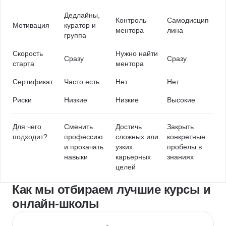
Дедлайны,
Контроль
Самодисцип
Мотивация
куратор и
ментора
лина
группа
Скорость
Нужно найти
Сразу
Сразу
старта
ментора
Сертификат
Часто есть
Нет
Нет
Риски
Низкие
Низкие
Высокие
Для чего
Сменить
Достичь
Закрыть
подходит?
профессию
сложных или
конкретные
и прокачать
узких
пробелы в
навыки
карьерных
знаниях
целей
Как мы отбираем лучшие курсы и
онлайн-школы