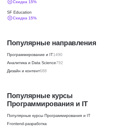
Скидка 15%
SF Education
Скидка 15%
ИПО
Скидка 10%
Популярные направления
МИПО
Скидка 10%
Программирование и IT
1490
BABOKSchool
Аналитика и Data Science
792
Скидка 30%
Дизайн и контент
688
BABOKSchool
Бизнес и менеджмент
1336
Скидка 10%
Маркетинг и продажи
446
Институт профессиональных квалификаций
Популярные курсы
Финансы и бухгалтерия
655
Скидка 5%
Программирования и IT
HR и рекрутинг
327
АБИУС
Хобби и творчество
355
Популярные курсы Программирования и IT
Скидка 5%
Красота и здоровье
566
Frontend-разработка
Merion Academy
Кулинария
82