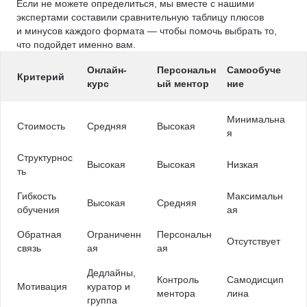
Если не можете определиться, мы вместе с нашими
экспертами составили сравнительную таблицу плюсов
и минусов каждого формата — чтобы помочь выбрать то,
что подойдет именно вам.
Онлайн-
Персональн
Самообуче
Критерий
курс
ый ментор
ние
Минимальна
Стоимость
Средняя
Высокая
я
Структурнос
Высокая
Высокая
Низкая
ть
Гибкость
Максимальн
Высокая
Средняя
обучения
ая
Обратная
Ограниченн
Персональн
Отсутствует
связь
ая
ая
Дедлайны,
Контроль
Самодисцип
Мотивация
куратор и
ментора
лина
группа