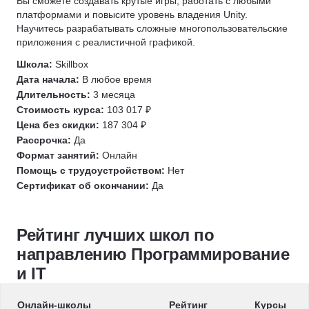
Вы сможете создавать крутые игры, работать с любыми
Автоматизация тестирования
1С разработка
Информационная безопасность
платформами и повысите уровень владения Unity.
Зерокодинг
Django
Научитесь разрабатывать сложные многопользовательские
Язык R
приложения с реалистичной графикой.
Tilda
SQL
1С разработка
SQL
DevOps
Школа:
Skillbox
Защита от мошенничества
Дата начала:
В любое время
Git
Системное администрирование
Java
Длительность:
3 месяца
Kubernetes
Ручное тестирование
Стоимость курса:
103 017 ₽
Подготовка к собеседованию
Linux
Разработка игр
Цена без скидки:
187 304 ₽
Fullstack-разработка
Bash
Unity
Рассрочка:
Да
Eltex
Формат занятий:
Онлайн
Системы контроля версий
Unreal Engine
PHP
Помощь с трудоустройством:
Нет
Администрирование Linux
Node.js
Сертификат об окончании:
Да
Разработка игр
Администрирование Windows
Разработка под iOS
Unity
Архитектура ПО
Кибербезопасность
HTML/CSS
Рейтинг лучших школ по
OSINT
Kaspresso
направлению Программирование
Unreal Engine
и IT
Unity
Docker
Онлайн-школы
Рейтинг
Курсы