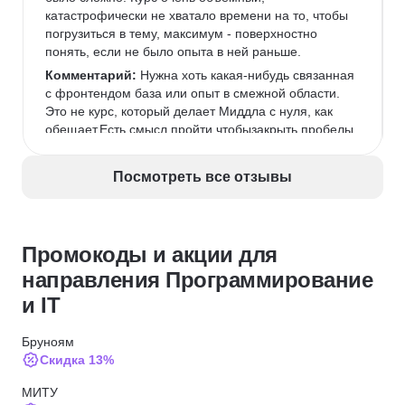
катастрофически не хватало времени на то, чтобы 
погрузиться в тему, максимум - поверхностно 
понять, если не было опыта в ней раньше.
Комментарий:
 Нужна хоть какая-нибудь связанная 
с фронтендом база или опыт в смежной области. 
Это не курс, который делает Миддла с нуля, как 
обещает.Есть смысл пройти чтобызакрыть пробелы 
(если есть опыт)илипонять, что вообще происходит 
во фронтенде (если опыта нет).
Посмотреть все отзывы
Промокоды и акции для
направления Программирование
и IT
Бруноям
Скидка 13%
МИТУ