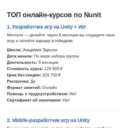
1С разработка
PHP
Скидка 10%
C/C++
Системное администрирование
Python
ТОП онлайн-курсов по Nunit
Frontend-разработка
Разработка
Backend-разработка
C#
Ruby
Frontend-разработка
1. Разработчик игр на Unity + ИИ
Верстка сайта
Робототехника
JavaScript
Мечтали — делайте: через 6 месяцев вы создадите свою
Администрирование Linux
игру и начнёте карьеру в геймдеве.
Вайб-кодинг
Fullstack-разработка
Сетевые технологии
Нейронные сети
C#
Школа:
Академия Эдюсон
Git
Дата начала:
По мере набора группы
Swift
C/C++
QA
Длительность:
6 месяцев
Kotlin
Веб-разработка
Стоимость курса:
129 900 ₽
Go (Golang)
Разработка под Android
QA
Цена без скидки:
324 750 ₽
Автоматизация тестирования
Рассрочка:
Да
Разработка под iOS
Kotlin
JavaScript
Формат занятий:
Онлайн
Тестирование на проникновение
Swift
SQL
Помощь с трудоустройством:
Нет
Тестирование мобильных приложений
Разработка мобильных приложений
Сертификат об окончании:
Нет
Linux
Тестирование API
Разработка
DevOps
Тестирование UI
Инженер по ручному тестированию
Bash
2. Middle-разработчик игр на Unity
Ручное тестирование
Инженер по автоматизации тестирования
Kubernetes