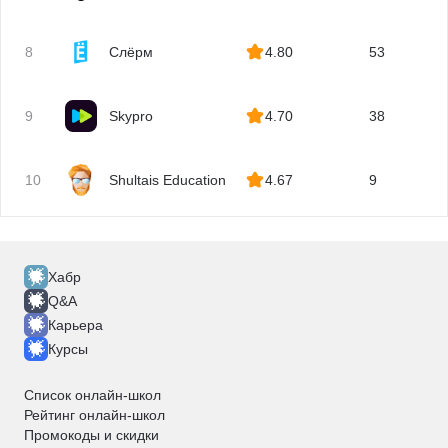
Параллельное программирование
Асинхронное программирование
8
Слёрм
4.80
53
Киберразведка
Цифровая криминалистика
9
Skypro
4.70
38
Мониторинг
Ansible
IaC
10
Shultais Education
4.67
9
Terraform
Zabbix
Prometheus
Хабр
Схемотехника
Q&A
.NET
Карьера
Администрирование оборудования Cisco
Курсы
Vue.js
Список онлайн-школ
Модульное тестирование
Рейтинг онлайн-школ
IoT
Промокоды и скидки