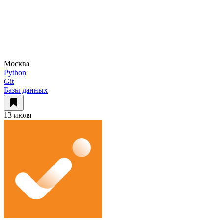
Москва
Python
Git
Базы данных
13 июля