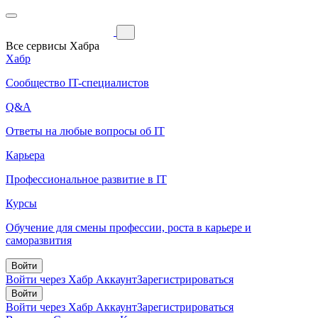
Все сервисы Хабра
Хабр
Сообщество IT-специалистов
Q&A
Ответы на любые вопросы об IT
Карьера
Профессиональное развитие в IT
Курсы
Обучение для смены профессии, роста в карьере и
саморазвития
Войти
Войти через Хабр Аккаунт
Зарегистрироваться
Войти
Войти через Хабр Аккаунт
Зарегистрироваться