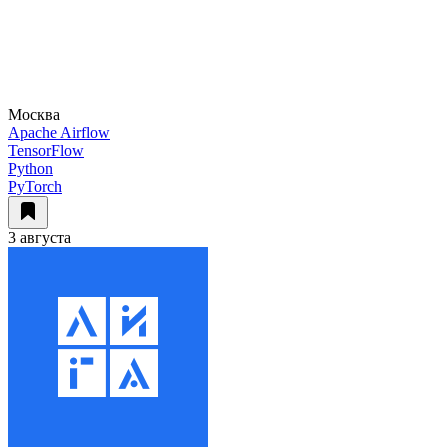
Москва
Apache Airflow
TensorFlow
Python
PyTorch
3 августа