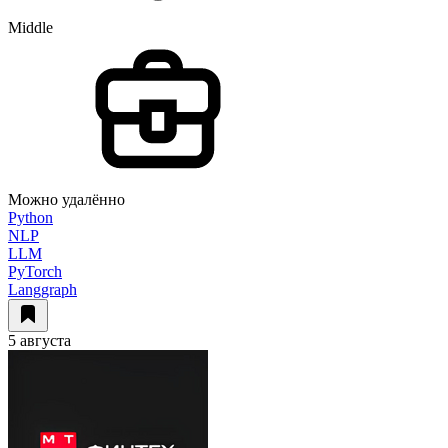
Middle
Можно удалённо
Python
NLP
LLM
PyTorch
Langgraph
5 августа