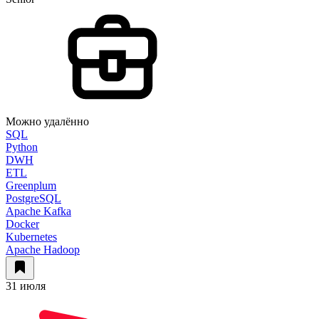
Можно удалённо
SQL
Python
DWH
ETL
Greenplum
PostgreSQL
Apache Kafka
Docker
Kubernetes
Apache Hadoop
31 июля