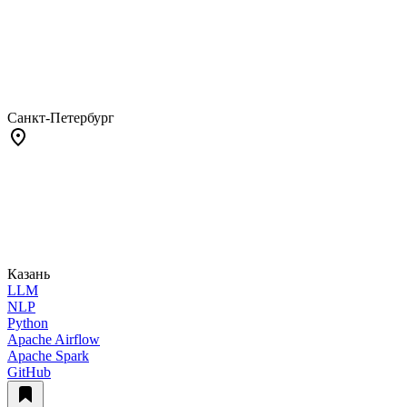
Санкт-Петербург
Казань
LLM
NLP
Python
Apache Airflow
Apache Spark
GitHub