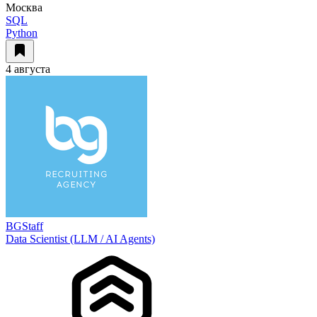
Москва
SQL
Python
4 августа
BGStaff
Data Scientist (LLM / AI Agents)