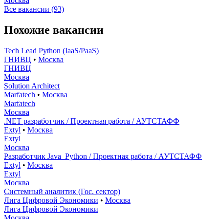
Москва
Все вакансии (93)
Похожие вакансии
Tech Lead Python (IaaS/PaaS)
ГНИВЦ
•
Москва
ГНИВЦ
Москва
Solution Architect
Marfatech
•
Москва
Marfatech
Москва
.NET разработчик / Проектная работа / АУТСТАФФ
Extyl
•
Москва
Extyl
Москва
Разработчик Java_Python / Проектная работа / АУТСТАФФ
Extyl
•
Москва
Extyl
Москва
Системный аналитик (Гос. сектор)
Лига Цифровой Экономики
•
Москва
Лига Цифровой Экономики
Москва