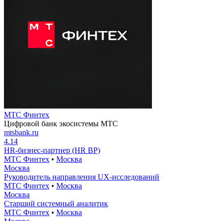
МТС Финтех
Цифровой банк экосистемы МТС
mtsbank.ru
4.14
HR-бизнес-партнер (HR BP)
МТС Финтех
•
Москва
Москва
Руководитель направления UX-исследований
МТС Финтех
•
Москва
Москва
Старший системный аналитик
МТС Финтех
•
Москва