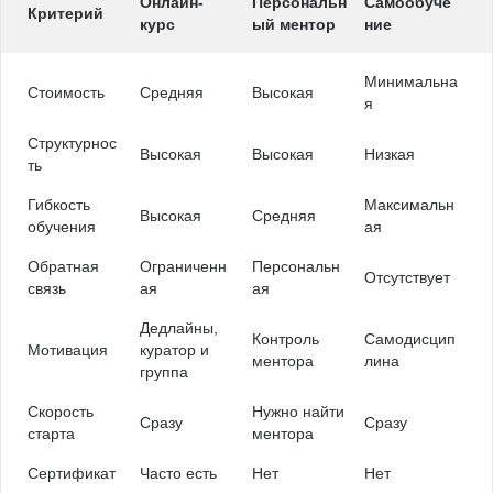
Онлайн-
Персональн
Самообуче
Критерий
курс
ый ментор
ние
Минимальна
Стоимость
Средняя
Высокая
я
Структурнос
Высокая
Высокая
Низкая
ть
Гибкость
Максимальн
Высокая
Средняя
обучения
ая
Обратная
Ограниченн
Персональн
Отсутствует
связь
ая
ая
Дедлайны,
Контроль
Самодисцип
Мотивация
куратор и
ментора
лина
группа
Скорость
Нужно найти
Сразу
Сразу
старта
ментора
Сертификат
Часто есть
Нет
Нет