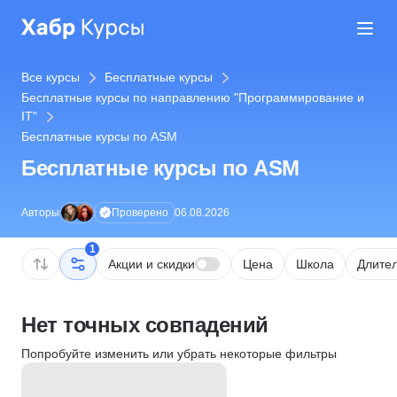
Все курсы
Бесплатные курсы
Бесплатные курсы по направлению "Программирование и
IT"
Бесплатные курсы по ASM
Бесплатные курсы по ASM
Проверено
Авторы
06.08.2026
1
Акции и скидки
Цена
Школа
Длител
Нет точных совпадений
Попробуйте изменить или убрать некоторые фильтры