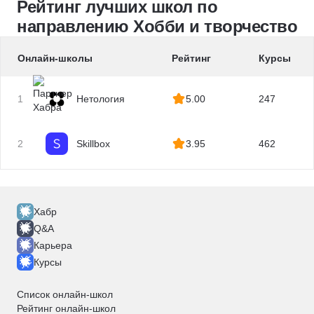
Рейтинг лучших школ по
Подкасты
направлению Хобби и творчество
Корректор
Издательское дело
Онлайн-школы
Рейтинг
Курсы
1
Нетология
5.00
247
2
Skillbox
3.95
462
Хабр
Q&A
Карьера
Курсы
Список онлайн-школ
Рейтинг онлайн-школ