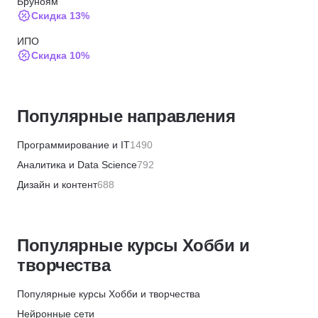
Бруноям
Скидка 13%
ИПО
Скидка 10%
Skillbox
Скидка 5%
Популярные направления
Академия Эдюсон
Скидка 5%
Программирование и IT
1490
ЦАППКК
Аналитика и Data Science
792
Скидка 6%
Дизайн и контент
688
НЦРДО
Бизнес и менеджмент
1336
Скидка 6%
Маркетинг и продажи
446
НИПКЭФ
Популярные курсы Хобби и
Финансы и бухгалтерия
655
Скидка 6%
творчества
HR и рекрутинг
327
НЦПО
Хобби и творчество
355
Популярные курсы Хобби и творчества
Скидка 1000 ₽
Красота и здоровье
566
Нейронные сети