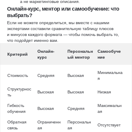
а не маркетинговые описания.
Онлайн-курс, ментор или самообучение: что
выбрать?
Если не можете определиться, мы вместе с нашими
экспертами составили сравнительную таблицу плюсов
и минусов каждого формата — чтобы помочь выбрать то,
что подойдет именно вам.
Онлайн-
Персональн
Самообуче
Критерий
курс
ый ментор
ние
Минимальна
Стоимость
Средняя
Высокая
я
Структурнос
Высокая
Высокая
Низкая
ть
Гибкость
Максимальн
Высокая
Средняя
обучения
ая
Обратная
Ограниченн
Персональн
Отсутствует
связь
ая
ая