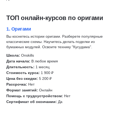
Сонграйтинг
Режиссура
Создание сценариев
Иллюстрация
ТОП онлайн-курсов по оригами
Звукозапись
Редактура текстов
Обработка изображений
Видеомонтаж
1. Оригами
Музыка
Телеведущий
Вы коснетесь истории оригами. Разберете популярные
классические схемы. Научитесь делать поделки из
Курсы по нейронным сетям
Саунд-дизайн
бумажных модулей. Освоите технику "Кусудама".
Чтение
Журналистика
Школа:
Onskills
Игра на музыкальных инструментах и вокал
Пилотирование дронов
Дата начала:
В любое время
Игра на фортепиано
Декоратор
Длительность:
1 месяц
Игра на гитаре
Текстильный декор
Стоимость курса:
1 900 ₽
Цена без скидки:
5 200 ₽
Макраме
Рассрочка:
Нет
Вязание
Формат занятий:
Онлайн
Написание музыки
Помощь с трудоустройством:
Нет
Звукорежиссура
Сертификат об окончании:
Да
Фотограф
Радиоведущий