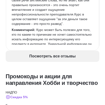
своей речи английские слова, но не знает, как они 
правильно произносятся - это очень портит 
впечатление и создает ощущение 
непрофессиональности преподавателя.Курс в 
целом оставляет ощущение "за эти деньги такое 
содержание - это просто развод".
Комментарий:
 Курс может быть полезен для того, 
кто по каким-то причинам не хочет самостоятельно 
искать информацию по интересующему его 
предмету в интернете. Уникальной информации он 
не содержит, представляет собой компиляция 
публично доступной в интернете информации 
Посмотреть все отзывы
через призму восприятия авторов.Таких денег 
однозначно не стоит.
Промокоды и акции для
направления Хобби и творчество
НАДПО
Скидка 5%