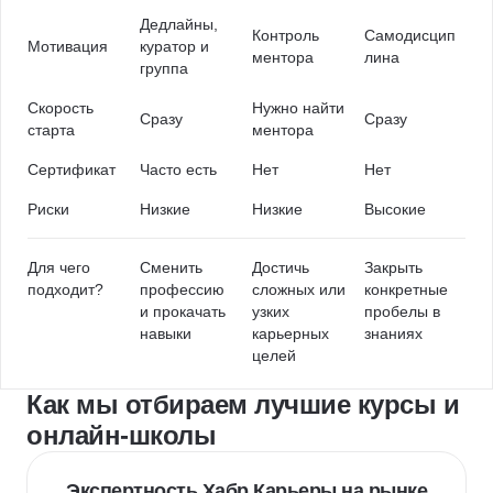
Дедлайны,
Контроль
Самодисцип
Мотивация
куратор и
ментора
лина
группа
Скорость
Нужно найти
Сразу
Сразу
старта
ментора
Сертификат
Часто есть
Нет
Нет
Риски
Низкие
Низкие
Высокие
Для чего
Сменить
Достичь
Закрыть
подходит?
профессию
сложных или
конкретные
и прокачать
узких
пробелы в
навыки
карьерных
знаниях
целей
Как мы отбираем лучшие курсы и
онлайн-школы
Экспертность Хабр Карьеры на рынке