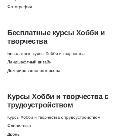
НЦПО
Кулинария
82
Фотография
Скидка 500 ₽
Психология
596
Рисование на Ipad
Яндекс Практикум
Саморазвитие и soft skills
648
Рисование на графическом планшете
Получи скидку 7%
Прикладные программы
276
Бесплатные курсы Хобби и
Кройка и шитье
ИПО
Педагогика
744
творчества
Видео
Скидки до 35%
Языки
142
Монтаж
НЦПО
Повышение квалификации
Бесплатные курсы Хобби и творчества
964
Видеодизайн
День рождения
Ландшафтный дизайн
Иллюстрация
Декорирование интерьера
Обработка фотографий
Блогинг
Рисование
Видеостриминг
Живопись
Курсы Хобби и творчества с
Рисование аниме
трудоустройством
Режиссура
Шахматы
Курсы Хобби и творчества с трудоустройством
Реставрация
Флористика
Флористика
Дроны