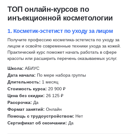
Депиляция
Косметология
ТОП онлайн-курсов по
Фитнес-нутрициолог
Маникюр
инъекционной косметологии
Кинезиология
Массаж
Гомеопатия
Антиэйджинг
1. Косметик-эстетист по уходу за лицом
Фитнес тренеры
Медицина
Получите профессию косметика-эстетиста по уходу за
лицом и освойте современные техники ухода за кожей.
Стоматология
Практический курс поможет начать работать в сфере
Сестринское дело
красоты или расширить перечень оказываемых услуг.
Ветеринария
Школа:
АБИУС
Медицинский регистратор
Дата начала:
По мере набора группы
Длительность:
1 месяц
Коррекция фигуры
Стоимость курса:
20 900 ₽
Коррекция бровей
Цена без скидки:
26 125 ₽
Медицинский массаж
Рассрочка:
Да
Эпиляция
Формат занятий:
Онлайн
Помощь с трудоустройством:
Нет
Депиляция
Сертификат об окончании:
Да
Рентгенолаборант
Трихология