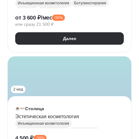
Инъекционная косметология
Ботулинотерапия
Инъекции
Косметология
от 3 600 ₽/мес
-56%
или сразу 21 500 ₽
Далее
2 нед
Столица
Эстетическая косметология
Инъекционная косметология
Эстетическая косметология
Косметология
4 500 ₽
-50%
Аппаратная косметология
Дерматология