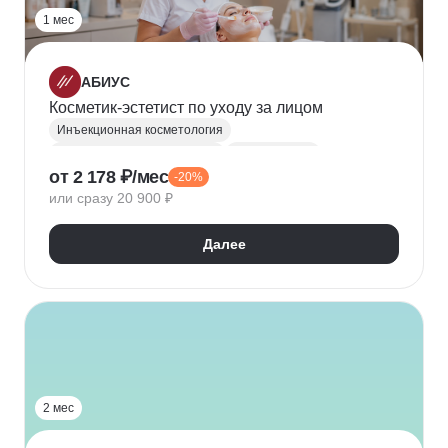
1 мес
АБИУС
Косметик-эстетист по уходу за лицом
Инъекционная косметология
Эстетическая косметология
Косметология
от 2 178 ₽/мес
-20%
Уход за кожей
Дерматология
Массаж лица
или сразу 20 900 ₽
Аппаратная косметология
Инъекции
Антиэйджинг
Далее
2 мес