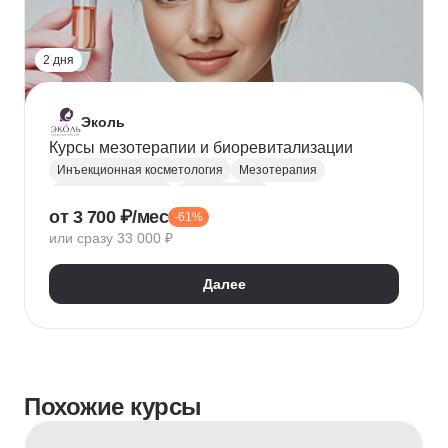
2 дня
Эколь
Курсы мезотерапии и биоревитализации
Инъекционная косметология
Мезотерапия
Биоревитализация
Косметология
от 3 700 ₽/мес
-61%
Эстетическая косметология
Уход за кожей
или сразу 33 000 ₽
Далее
Похожие курсы