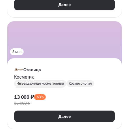
Далее
3 мес
Столица
Косметик
Инъекционная косметология
Косметология
Эстетическая косметология
13 000 ₽
-63%
Аппаратная косметология
Косметика
35 000 ₽
Дерматология
Уход за кожей
Далее