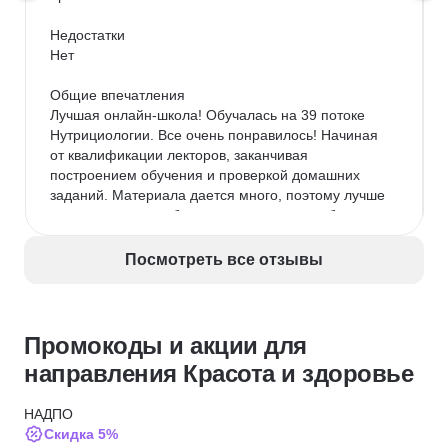
Недостатки

Нет

Общие впечатления

Лучшая онлайн-школа! Обучалась на 39 потоке 
Нутрициологии. Все очень понравилось! Начиная 
от квалификации лекторов, заканчивая 
построением обучения и проверкой домашних 
заданий. Материала дается много, поэтому лучше 
не пропускать, чтобы не нагонять потом «бегом». 
Дается все понятным языком, иногда приходилось 
прибегать к доп. литературе, но скорее в качестве 
Посмотреть все отзывы
ликбеза. Благодарю школу и преподавателей. 
Обязательно буду вашим учеником и в будущем!
Промокоды и акции для
направления Красота и здоровье
НАДПО
Скидка 5%