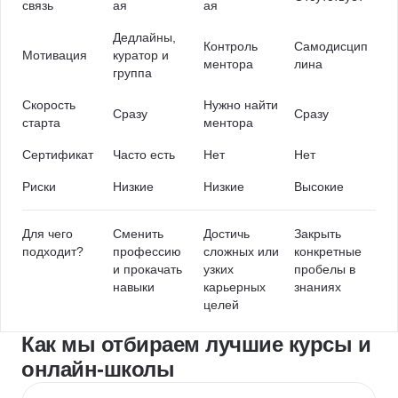
связь
ая
ая
Дедлайны,
Контроль
Самодисцип
Мотивация
куратор и
ментора
лина
группа
Скорость
Нужно найти
Сразу
Сразу
старта
ментора
Сертификат
Часто есть
Нет
Нет
Риски
Низкие
Низкие
Высокие
Для чего
Сменить
Достичь
Закрыть
подходит?
профессию
сложных или
конкретные
и прокачать
узких
пробелы в
навыки
карьерных
знаниях
целей
Как мы отбираем лучшие курсы и
онлайн-школы