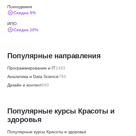
Психодемия
Скидка 5%
ИПО
Скидка 10%
МИПО
Скидка 10%
Популярные направления
Институт профессиональных квалификаций
Скидка 5%
Программирование и IT
1493
АБИУС
Аналитика и Data Science
794
Скидка 5%
Дизайн и контент
690
Skillbox
Бизнес и менеджмент
1359
Скидка 5%
Маркетинг и продажи
446
ЦАППКК
Популярные курсы Красоты и
Финансы и бухгалтерия
656
Скидка 6%
здоровья
HR и рекрутинг
328
НЦРДО
Хобби и творчество
361
Популярные курсы Красоты и здоровья
Скидка 6%