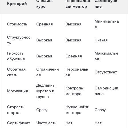
Онлайн-
Персональн
Самообуче
Критерий
курс
ый ментор
ние
Минимальна
Стоимость
Средняя
Высокая
я
Структурнос
Высокая
Высокая
Низкая
ть
Гибкость
Максимальн
Высокая
Средняя
обучения
ая
Обратная
Ограниченн
Персональн
Отсутствует
связь
ая
ая
Дедлайны,
Контроль
Самодисцип
Мотивация
куратор и
ментора
лина
группа
Скорость
Нужно найти
Сразу
Сразу
старта
ментора
Сертификат
Часто есть
Нет
Нет