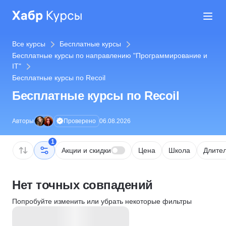
Все курсы
Бесплатные курсы
Бесплатные курсы по направлению "Программирование и
IT"
Бесплатные курсы по Recoil
Бесплатные курсы по Recoil
Проверено
Авторы
06.08.2026
1
Акции и скидки
Цена
Школа
Длител
Нет точных совпадений
Попробуйте изменить или убрать некоторые фильтры