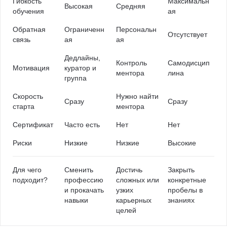
Гибкость
Максимальн
Высокая
Средняя
обучения
ая
Обратная
Ограниченн
Персональн
Отсутствует
связь
ая
ая
Дедлайны,
Контроль
Самодисцип
Мотивация
куратор и
ментора
лина
группа
Скорость
Нужно найти
Сразу
Сразу
старта
ментора
Сертификат
Часто есть
Нет
Нет
Риски
Низкие
Низкие
Высокие
Для чего
Сменить
Достичь
Закрыть
подходит?
профессию
сложных или
конкретные
и прокачать
узких
пробелы в
навыки
карьерных
знаниях
целей