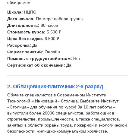
Водитель погрузчика
облицовке».
Портной
Школа:
НЦПО
Полиграфолог
Дата начала:
По мере набора группы
Длительность:
80 часов
Сантехник
Стоимость курса:
5 500 ₽
Электромеханик по лифтам
Цена без скидки:
6 500 ₽
Слаботочные системы
Рассрочка:
Да
Крановщик
Формат занятий:
Онлайн
Помощь с трудоустройством:
Нет
ДОПОГ (ADR)
Сертификат об окончании:
Да
Электромонтер
Социальная сфера
Прораб
2. Облицовщик-плиточник 2-6 разряд
Официант
Обучите специалистов в Современном Институте
Технологий и Инноваций - Столица. Выберите Институт
Закройщик
«Столица» для обучения по курсу! За 10 лет работы –
Шиномонтаж
выпустили более 20000 специалистов, работающих в
Агропромышленный комплекс (АПК)
строительстве, промышленности, а также специалистов,
занятых в области охраны труда, пожарной и экологической
Парламентская деятельность
безопасности, жилищно-коммунальном хозяйстве.