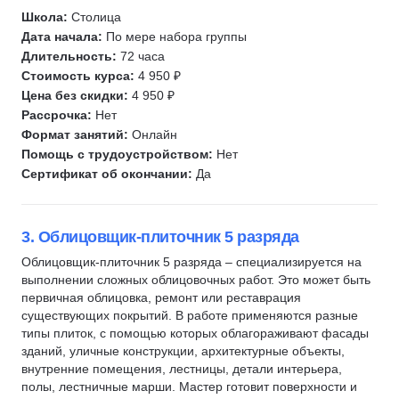
Избирательный процесс
Школа:
Столица
Инженерные системы
Дата начала:
По мере набора группы
Водоснабжение
Длительность:
72 часа
Стоимость курса:
4 950 ₽
Геодезия
Цена без скидки:
4 950 ₽
Картография
Рассрочка:
Нет
Маркшейдерское дело
Формат занятий:
Онлайн
Геология
Помощь с трудоустройством:
Нет
Сертификат об окончании:
Да
Недропользование
Добыча полезных ископаемых
Горное дело
3. Облицовщик-плиточник 5 разряда
Отделочные работы
Облицовщик-плиточник 5 разряда – специализируется на
Капитальный ремонт
выполнении сложных облицовочных работ. Это может быть
первичная облицовка, ремонт или реставрация
Ихтиология
существующих покрытий. В работе применяются разные
Рыболовство
типы плиток, с помощью которых облагораживают фасады
Сельское хозяйство
зданий, уличные конструкции, архитектурные объекты,
внутренние помещения, лестницы, детали интерьера,
Растениеводство
полы, лестничные марши. Мастер готовит поверхности и