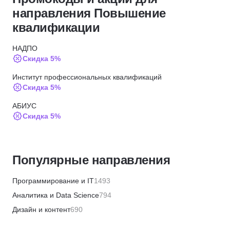
направления Повышение
квалификации
НАДПО
Скидка 5%
Институт профессиональных квалификаций
Скидка 5%
АБИУС
Скидка 5%
ЦАППКК
Скидка 6%
Популярные направления
НЦРДО
Скидка 6%
Программирование и IT
1493
НИПКЭФ
Аналитика и Data Science
794
Скидка 6%
Дизайн и контент
690
МТИ
Бизнес и менеджмент
1359