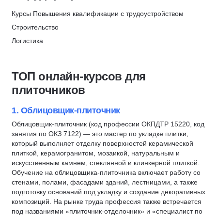
Строительство
Курсы Повышения квалификации с трудоустройством
Логистика
Строительство
Риелтор
Логистика
Энергетика
Риелтор
Эксплуатация зданий и сооружений
Управление в строительстве
Пожарная безопасность
ТОП онлайн-курсов для
Государственное и муниципальное управление (ГМУ)
Техносферная безопасность
плиточников
Транспортная логистика
Рабочие профессии
Кинолог
Технолог швейного производства
1. Облицовщик-плиточник
Архивное дело
Социальная работа
Облицовщик-плиточник (код профессии ОКПДТР 15220, код
занятия по ОКЗ 7122) — это мастер по укладке плитки,
Администратор салона красоты
Антитеррористическая защита
который выполняет отделку поверхностей керамической
Администратор спортивной организации
Товароведение
плиткой, керамогранитом, мозаикой, натуральным и
Гостиничный бизнес
искусственным камнем, стеклянной и клинкерной плиткой.
Столярное дело
Обучение на облицовщика-плиточника включает работу со
Административно-хозяйственная деятельность (АХД)
Сестринское дело
стенами, полами, фасадами зданий, лестницами, а также
Управление поставками
Холодильное оборудование
подготовку оснований под укладку и создание декоративных
композиций. На рынке труда профессия также встречается
Управление безопасностью
Кадастровая деятельность
под названиями «плиточник-отделочник» и «специалист по