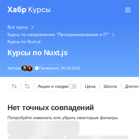
Все курсы
Курсы по направлению "Программирование и IT"
Курсы по Nuxt.js
Курсы по Nuxt.js
Проверено
Авторы
06.08.2026
Акции и скидки
Цена
Школа
Длител
Нет точных совпадений
Попробуйте изменить или убрать некоторые фильтры