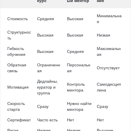
курс
ый ментор
ние
Минимальна
Стоимость
Средняя
Высокая
я
Структурнос
Высокая
Высокая
Низкая
ть
Гибкость
Максимальн
Высокая
Средняя
обучения
ая
Обратная
Ограниченн
Персональн
Отсутствует
связь
ая
ая
Дедлайны,
Контроль
Самодисцип
Мотивация
куратор и
ментора
лина
группа
Скорость
Нужно найти
Сразу
Сразу
старта
ментора
Сертификат
Часто есть
Нет
Нет
Риски
Низкие
Низкие
Высокие