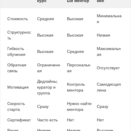
курс
ый ментор
ние
Минимальна
Стоимость
Средняя
Высокая
я
Структурнос
Высокая
Высокая
Низкая
ть
Гибкость
Максимальн
Высокая
Средняя
обучения
ая
Обратная
Ограниченн
Персональн
Отсутствует
связь
ая
ая
Дедлайны,
Контроль
Самодисцип
Мотивация
куратор и
ментора
лина
группа
Скорость
Нужно найти
Сразу
Сразу
старта
ментора
Сертификат
Часто есть
Нет
Нет
Риски
Низкие
Низкие
Высокие