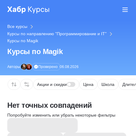
Все курсы
Курсы по направлению "Программирование и IT"
Курсы по Magik
Курсы по Magik
Проверено
Авторы
06.08.2026
Акции и скидки
Цена
Школа
Длител
Нет точных совпадений
Попробуйте изменить или убрать некоторые фильтры