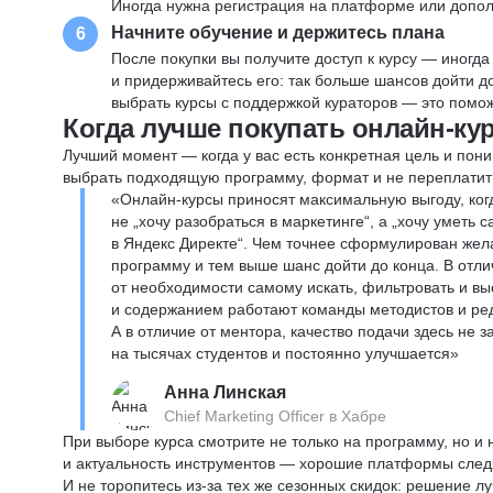
Иногда нужна регистрация на платформе или допо
Начните обучение и держитесь плана
6
После покупки вы получите доступ к курсу — иногда
и придерживайтесь его: так больше шансов дойти 
выбрать курсы с поддержкой кураторов — это помож
Когда лучше покупать онлайн-ку
Лучший момент — когда у вас есть конкретная цель и пони
выбрать подходящую программу, формат и не переплатит
«Онлайн-курсы приносят максимальную выгоду, ког
не „хочу разобраться в маркетинге“, а „хочу уметь
в Яндекс Директе“. Чем точнее сформулирован жел
программу и тем выше шанс дойти до конца. В отли
от необходимости самому искать, фильтровать и вы
и содержанием работают команды методистов и реда
А в отличие от ментора, качество подачи здесь не 
на тысячах студентов и постоянно улучшается»
Анна Линская
Chief Marketing Officer в Хабре
При выборе курса смотрите не только на программу, но и
и актуальность инструментов — хорошие платформы следя
И не торопитесь из-за тех же сезонных скидок: решение л