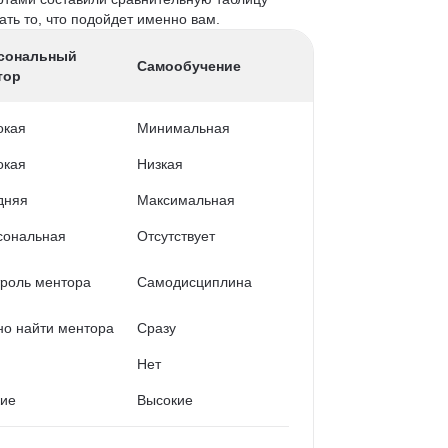
ть то, что подойдет именно вам.
сональный
Самообучение
тор
окая
Минимальная
окая
Низкая
дняя
Максимальная
сональная
Отсутствует
роль ментора
Самодисциплина
о найти ментора
Сразу
Нет
кие
Высокие