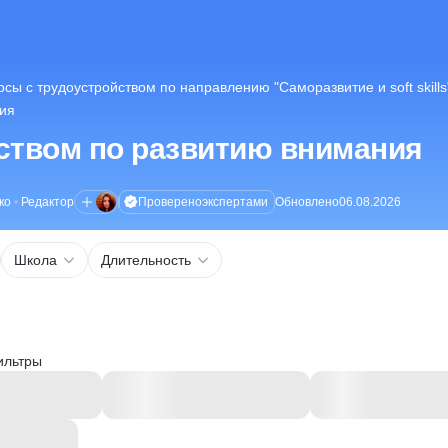
рсы с трудоустройством по направлению "Саморазвитие и soft skills
ния
ством по развитию внимания
Проверено
экспертами
ко
•
Редактор
Обновлено
06.08.2026
Школа
Длительность
ильтры