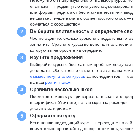
Потому что он напрямую влияет на выбор курса. Н
опытным — продвинутые или узкоспециализированны
платформы предлагают бесплатные тесты или вводны
не хватает, лучше начать с более простого курса 
обучаться с сообществом.
Выберите длительность и определите сво
2
Честно оцените, сколько времени в неделю вы готов
заплатить. Сравните курсы по цене, длительности 
которую вы не бросите на середине.
Изучите предложения
3
Выбирайте курсы с бесплатным пробным доступом и
до оплаты. Обязательно читайте отзывы: наша ком
отзывов покупателей курсов
за последний год — мо
на наш
рейтинг школ
.
Сравните несколько школ
4
Посмотрите минимум три варианта и сравните прог
и сертификат. Уточните, нет ли скрытых расходов 
доступ к материалам.
Оформите покупку
5
Если нашли подходящий курс — переходите на сай
внимательно прочитайте договор: стоимость, услови