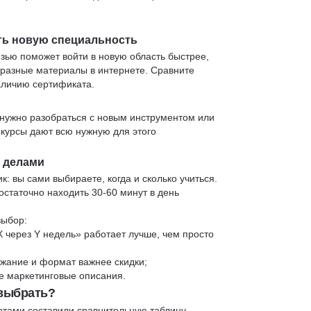
ть новую специальность
язью поможет войти в новую область быстрее,
 разные материалы в интернете. Сравните
аличию сертификата.
нужно разобраться с новым инструментом или
 курсы дают всю нужную для этого
и делами
к: вы сами выбираете, когда и сколько учиться.
статочно находить 30-60 минут в день
выбор:
X через Y недель» работает лучше, чем просто
жание и формат важнее скидки;
 не маркетинговые описания.
 выбрать?
ртами составили сравнительную таблицу