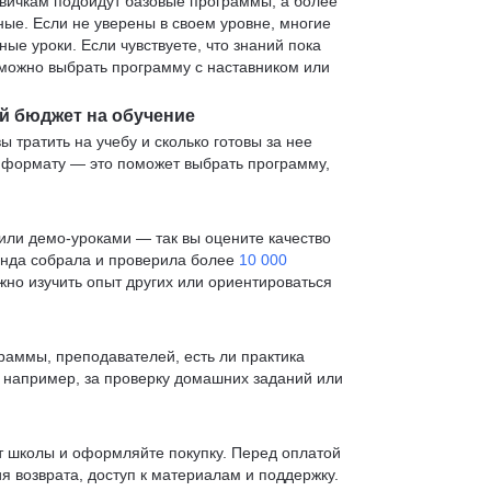
овичкам подойдут базовые программы, а более
е. Если не уверены в своем уровне, многие
е уроки. Если чувствуете, что знаний пока
— можно выбрать программу с наставником или
й бюджет на обучение
ы тратить на учебу и сколько готовы за нее
и формату — это поможет выбрать программу,
ли демо-уроками — так вы оцените качество
анда собрала и проверила более
10 000
жно изучить опыт других или ориентироваться
раммы, преподавателей, есть ли практика
— например, за проверку домашних заданий или
т школы и оформляйте покупку. Перед оплатой
я возврата, доступ к материалам и поддержку.