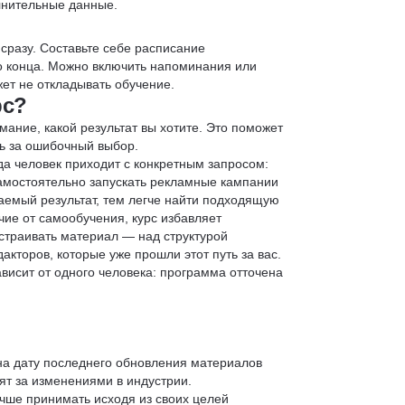
лнительные данные.
 сразу. Составьте себе расписание
до конца. Можно включить напоминания или
ет не откладывать обучение.
рс?
мание, какой результат вы хотите. Это поможет
ь за ошибочный выбор.
да человек приходит с конкретным запросом:
 самостоятельно запускать рекламные кампании
аемый результат, тем легче найти подходящую
чие от самообучения, курс избавляет
страивать материал — над структурой
кторов, которые уже прошли этот путь за вас.
зависит от одного человека: программа отточена
 на дату последнего обновления материалов
т за изменениями в индустрии.
учше принимать исходя из своих целей