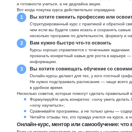
и готовности учиться, а не дедлайна акции.
Вот когда покупка курса действительно оправдана:
Вы хотите сменить профессию или освои
1
Структурированный курс с практикой и обратной св
чем если вы будете сами искать и сохранять самые
несколько программ по длительности, формату и н
Вам нужно быстро что-то освоить
2
Курсы хорошо справляются с точечными задачами: 
прокачать конкретный навык для роста в карьере —
информацию.
Вы хотите совмещать обучение со своим
3
Онлайн-курсы делают для тех, у кого плотный графи
Не нужно подстраивать расписание — чаще всего до
в удобное время.
Несколько советов, которые помогут сделать правильный 
Формулируйте цель конкретно: «хочу уметь делать 
«хочу научиться»;
Сравнивайте программы, а не только цены — содер
Читайте отзывы тех, кто правда учился на курсе, а
Онлайн-курс, ментор или самообучение: что
Если не можете определиться, мы вместе с нашими экспе