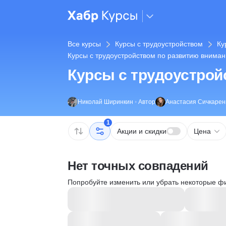
Все курсы
Курсы с трудоустройством
Ку
Курсы с трудоустройством по развитию внима
Курсы с трудоустрой
Николай Ширинкин
•
Автор
Анастасия Сичкарен
1
Акции и скидки
Цена
Нет точных совпадений
Попробуйте изменить или убрать некоторые ф