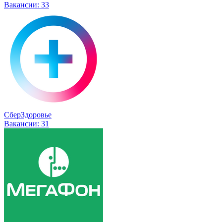
Вакансии:
33
СберЗдоровье
Вакансии:
31