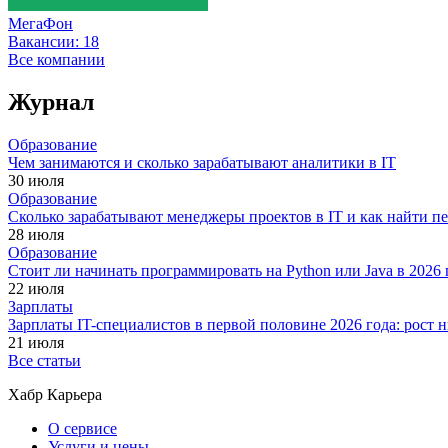
МегаФон
Вакансии:
18
Все компании
Журнал
Образование
Чем занимаются и сколько зарабатывают аналитики в IT
30 июля
Образование
Сколько зарабатывают менеджеры проектов в IT и как найти п
28 июля
Образование
Стоит ли начинать программировать на Python или Java в 202
22 июля
Зарплаты
Зарплаты IT-специалистов в первой половине 2026 года: рост
21 июля
Все статьи
Хабр Карьера
О сервисе
Услуги и цены