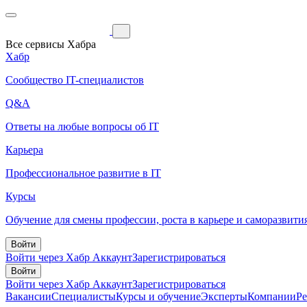
Все сервисы Хабра
Хабр
Сообщество IT-специалистов
Q&A
Ответы на любые вопросы об IT
Карьера
Профессиональное развитие в IT
Курсы
Обучение для смены профессии, роста в карьере и саморазвити
Войти
Войти через Хабр Аккаунт
Зарегистрироваться
Войти
Войти через Хабр Аккаунт
Зарегистрироваться
Вакансии
Специалисты
Курсы и обучение
Эксперты
Компании
Р