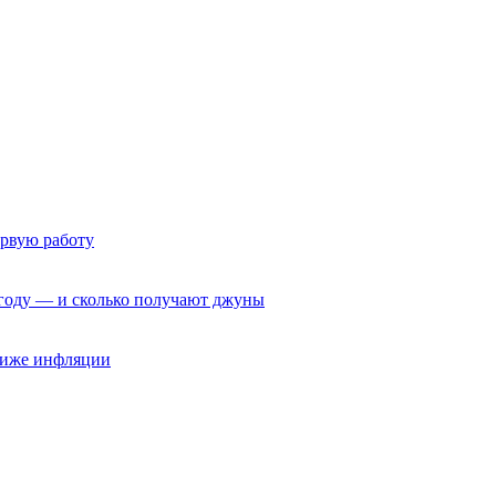
ервую работу
6 году — и сколько получают джуны
 ниже инфляции