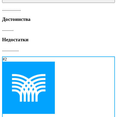
..................
Достоинства
...........
Недостатки
................
#2