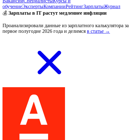
Вакансии
Специалисты
Курсы и
обучение
Эксперты
Компании
Рейтинг
Зарплаты
Журнал
💰
Зарплаты в IT растут медленнее инфляции
Проанализировали данные из зарплатного калькулятора за
первое полугодие 2026 года и делимся
в статье →