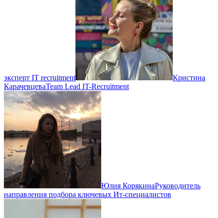
эксперт IT recruitment
Кристина
Карачевцева
Team Lead IT-Recruitment
Юлия Корякина
Руководитель
направления подбора ключевых Ит-специалистов