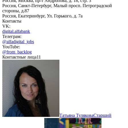
Россия, Москва, пр-т Андропова, д. 18, стр. 3
Россия, Санкт-Петербург, Малый просп. Петроградской
стороны, д.87
Россия, Екатеринбург, Ул. Горького, д. 7а
Контакты
VK:
digital.alfabank
Телеграм:
@alfadigital_jobs
YouTube:
@from_backlog
Контактные лица
11
Татьяна Тулякова
Старший