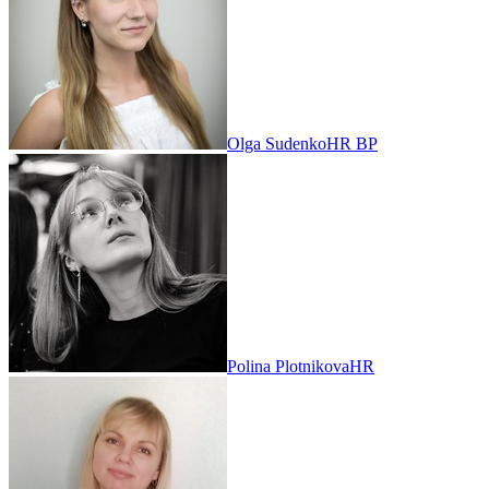
Olga Sudenko
HR BP
Polina Plotnikova
HR