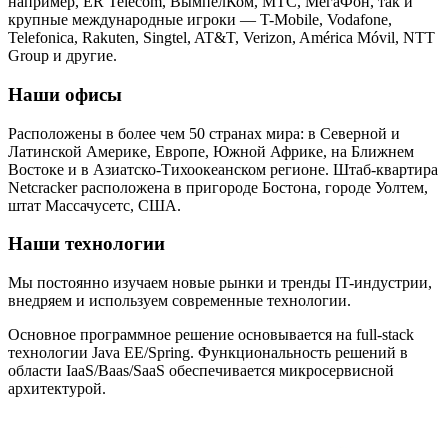
например, ER Telecom, ВымпелКом, МТС, МегаФон, так и
крупные международные игроки — T-Mobile, Vodafone,
Telefonica, Rakuten, Singtel, AT&T, Verizon, América Móvil, NTT
Group и другие.
Наши офисы
Расположены в более чем 50 странах мира: в Северной и
Латинской Америке, Европе, Южной Африке, на Ближнем
Востоке и в Азиатско-Тихоокеанском регионе. Штаб-квартира
Netcracker расположена в пригороде Бостона, городе Уолтем,
штат Массачусетс, США.
Наши технологии
Мы постоянно изучаем новые рынки и тренды IT-индустрии,
внедряем и используем современные технологии.
Основное программное решение основывается на full-stack
технологии Java EE/Spring. Функциональность решений в
области IaaS/Baas/SaaS обеспечивается микросервисной
архитектурой.