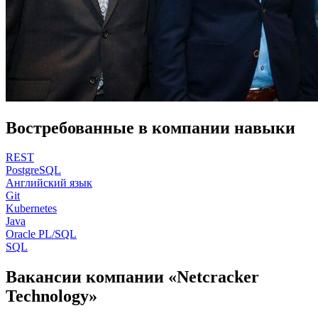
Востребованные в компании навыки
REST
PostgreSQL
Английский язык
Git
Kubernetes
Java
Oracle PL/SQL
SQL
Вакансии компании «Netcracker
Technology»