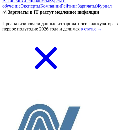
Вакансии
Специалисты
Курсы и
обучение
Эксперты
Компании
Рейтинг
Зарплаты
Журнал
💰
Зарплаты в IT растут медленнее инфляции
Проанализировали данные из зарплатного калькулятора за
первое полугодие 2026 года и делимся
в статье →