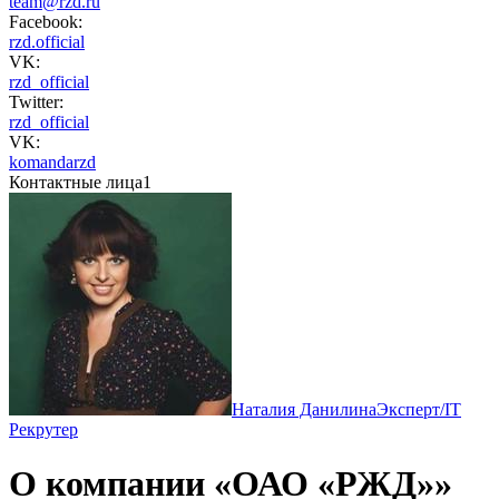
team@rzd.ru
Facebook:
rzd.official
VK:
rzd_official
Twitter:
rzd_official
VK:
komandarzd
Контактные лица
1
Наталия Данилина
Эксперт/IT
Рекрутер
О компании «ОАО «РЖД»»