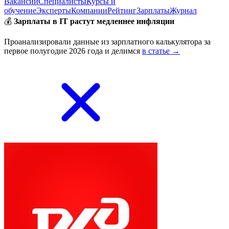
Вакансии
Специалисты
Курсы и
обучение
Эксперты
Компании
Рейтинг
Зарплаты
Журнал
💰
Зарплаты в IT растут медленнее инфляции
Проанализировали данные из зарплатного калькулятора за
первое полугодие 2026 года и делимся
в статье →