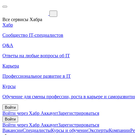
Все сервисы Хабра
Хабр
Сообщество IT-специалистов
Q&A
Ответы на любые вопросы об IT
Карьера
Профессиональное развитие в IT
Курсы
Обучение для смены профессии, роста в карьере и саморазвити
Войти
Войти через Хабр Аккаунт
Зарегистрироваться
Войти
Войти через Хабр Аккаунт
Зарегистрироваться
Вакансии
Специалисты
Курсы и обучение
Эксперты
Компании
Р