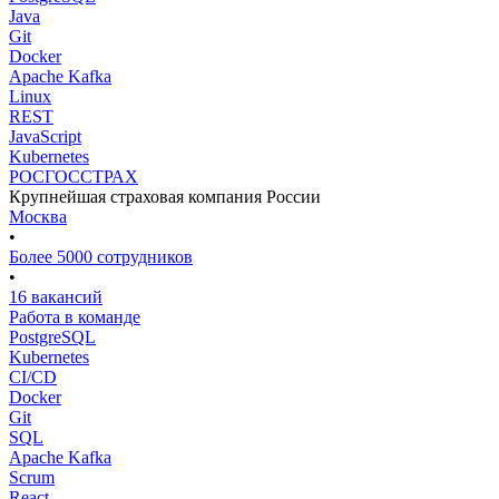
Java
Git
Docker
Apache Kafka
Linux
REST
JavaScript
Kubernetes
РОСГОССТРАХ
Крупнейшая страховая компания России
Москва
•
Более 5000 сотрудников
•
16 вакансий
Работа в команде
PostgreSQL
Kubernetes
CI/CD
Docker
Git
SQL
Apache Kafka
Scrum
React