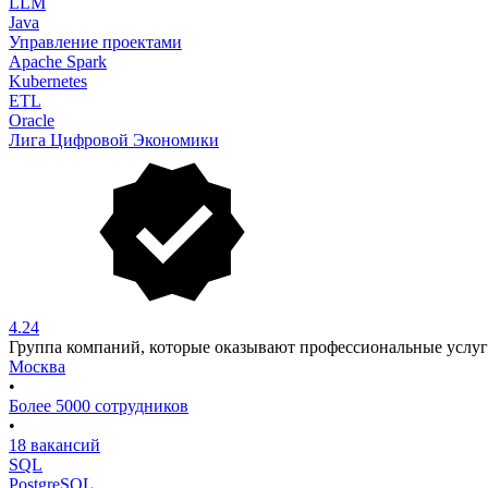
LLM
Java
Управление проектами
Apache Spark
Kubernetes
ETL
Oracle
Лига Цифровой Экономики
4.24
Группа компаний, которые оказывают профессиональные услу
Москва
•
Более 5000 сотрудников
•
18 вакансий
SQL
PostgreSQL