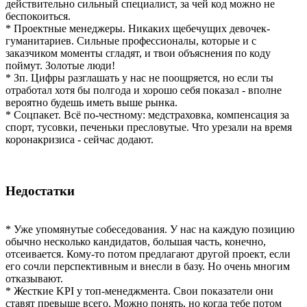
действительно сильный специалист, за чей код можно не
беспокоиться.
* Проектные менеджеры. Никаких щебечущих девочек-
гуманитариев. Сильные профессионалы, которые и с
заказчиком моменты сгладят, и твои объяснения по коду
поймут. Золотые люди!
* Зп. Цифры разглашать у нас не поощряется, но если ты
отработал хотя бы полгода и хорошо себя показал - вполне
вероятно будешь иметь выше рынка.
* Соцпакет. Всё по-честному: медстраховка, компенсация за
спорт, тусовки, печеньки пресловутые. Что урезали на время
коронакризиса - сейчас додают.
Недостатки
* Уже упомянутые собеседования. У нас на каждую позицию
обычно несколько кандидатов, большая часть, конечно,
отсеивается. Кому-то потом предлагают другой проект, если
его сочли перспективным и внесли в базу. Но очень многим
отказывают.
* Жесткие KPI у топ-менеджмента. Свои показатели они
ставят превыше всего. Можно понять, но когда тебе потом