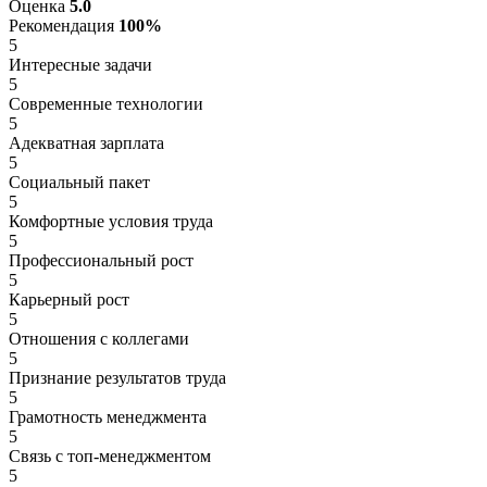
Оценка
5.0
Рекомендация
100%
5
Интересные задачи
5
Современные технологии
5
Адекватная зарплата
5
Социальный пакет
5
Комфортные условия труда
5
Профессиональный рост
5
Карьерный рост
5
Отношения с коллегами
5
Признание результатов труда
5
Грамотность менеджмента
5
Связь с топ-менеджментом
5