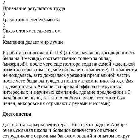
2
Признание результатов труда
3
Грамотность менеджмента
2
Связь с топ-менеджментом
4
Компания делает мир лучше
Я работала полгода по ГПХ (хотя изначально договоренность
была на 3 месяца), соответственно только за оклад
(мизерный), после чего еще полтора года на самой маленькой
позиции (при этом год мне обещали повышение). Повышения
не дождалась, зато дождалась урезания премиальной части,
после чего быда вынуждена покинуть компанию. Зато, с 2мя
годами опыта в Анкоре я собрала 4 оффера от крупных
интересных и значимых компаний, где мне предложили в 3
раза больше по зп, так что в любом случае этот опыт был
ценен, анкоровских отрывают с руками и ногами)
Достоинства
Для старта карьеры рекрутера - это то, что надо. в Анкоре
очень сильная школа и большое количество опытных
сотрудников с огромным багажом знаний и опытом вокруг