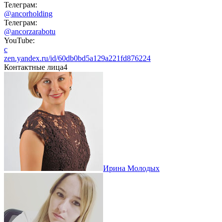
Телеграм:
@ancorholding
Телеграм:
@ancorzarabotu
YouTube:
c
zen.yandex.ru/id/60db0bd5a129a221fd876224
Контактные лица
4
Ирина Молодых