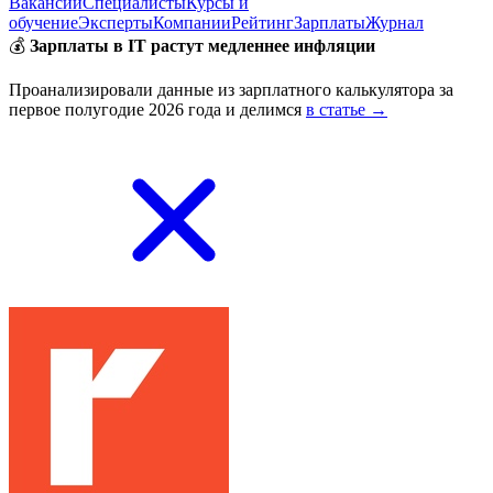
Вакансии
Специалисты
Курсы и
обучение
Эксперты
Компании
Рейтинг
Зарплаты
Журнал
💰
Зарплаты в IT растут медленнее инфляции
Проанализировали данные из зарплатного калькулятора за
первое полугодие 2026 года и делимся
в статье →