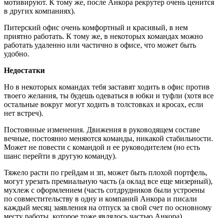
мотивируют. К тому же, после Анкора рекрутер очень ценится
в других компаниях).
Питерский офис очень комфортный и красивый, в нем
приятно работать. К тому же, в некоторых командах можно
работать удаленно или частично в офисе, что может быть
удобно.
Недостатки
Но в некоторых командах тебя заставят ходить в офис против
твоего желания, ты будешь одеваться в юбки и туфли (хотя все
остальные вокруг могут ходить в толстовках и кросах, если
нет встреч).
Постоянные изменения. Движения в руководящем составе
вечные, постоянно меняются команды, никакой стабильности.
Может не повести с командой и ее руководителем (но есть
шанс перейти в другую команду).
Тяжело расти по грейдам и зп, может быть плохой портфель,
могут урезать премиальную часть (а оклад все еще мизерный),
мухлеж с оформлением (часть сотдрудников были устроены
по совместительству в одну и компаний Анкора и писали
каждый месяц заявления на отпуск за свой счет по основному
месту работы, которое тоже являлось частью Анкора).