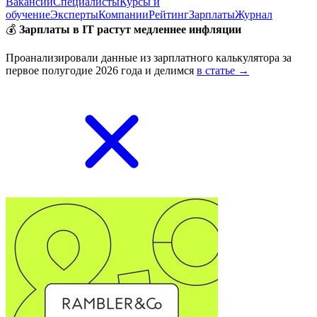
Вакансии
Специалисты
Курсы и
обучение
Эксперты
Компании
Рейтинг
Зарплаты
Журнал
💰
Зарплаты в IT растут медленнее инфляции
Проанализировали данные из зарплатного калькулятора за
первое полугодие 2026 года и делимся
в статье →