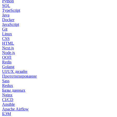
Python
SQL
TypeScript
Java
Docker
JavaScript
Git
Linux
CSS
HTML
Next.js
Node.js
ООП
Redis
Golang
UI/UX дизайн
Прототипирование
Sass
Redux
Базы данных
Nginx
CI/CD
Ansible
Apache Airflow
БЭМ