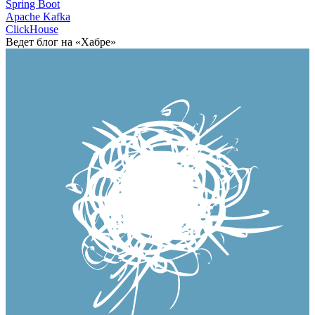
Spring Boot
Apache Kafka
ClickHouse
Ведет блог на «Хабре»