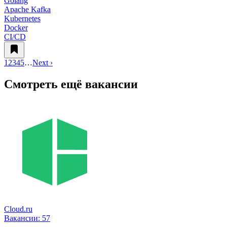
Golang
Apache Kafka
Kubernetes
Docker
CI/CD
1
2
3
4
5
…
Next ›
Смотреть ещё вакансии
Cloud.ru
Вакансии:
57