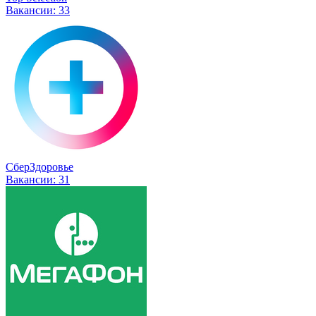
Вакансии:
33
СберЗдоровье
Вакансии:
31