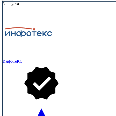
3 августа
ИнфоТеКС