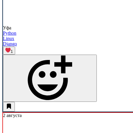
Уфа
Python
Linux
Django
1
2 августа