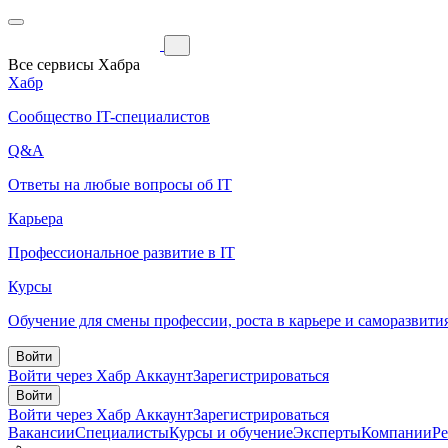
Все сервисы Хабра
Хабр
Сообщество IT-специалистов
Q&A
Ответы на любые вопросы об IT
Карьера
Профессиональное развитие в IT
Курсы
Обучение для смены профессии, роста в карьере и саморазвити
Войти
Войти через Хабр Аккаунт
Зарегистрироваться
Войти
Войти через Хабр Аккаунт
Зарегистрироваться
Вакансии
Специалисты
Курсы и обучение
Эксперты
Компании
Р