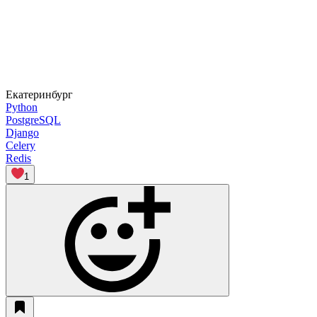
Екатеринбург
Python
PostgreSQL
Django
Celery
Redis
1