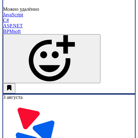
Можно удалённо
JavaScript
C#
ASP.NET
BPMsoft
3 августа