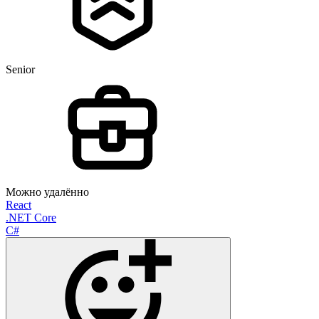
Senior
Можно удалённо
React
.NET Core
C#