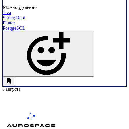
Можно удалённо
Java
Spring Boot
Flutter
PostgreSQL
3 августа