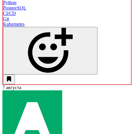
Python
PostgreSQL
CI/CD
Git
Kubernetes
7 августа