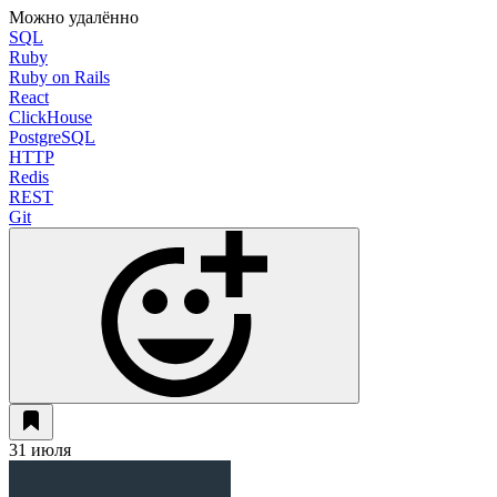
Можно удалённо
SQL
Ruby
Ruby on Rails
React
ClickHouse
PostgreSQL
HTTP
Redis
REST
Git
31 июля