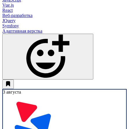
Vue.js
React
Веб-разработка
JQuery
Symfony
Адаптивная верстка
3 августа