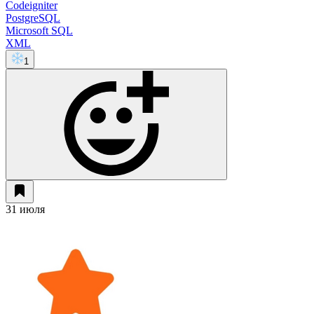
Codeigniter
PostgreSQL
Microsoft SQL
XML
1
31 июля