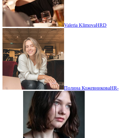
Valeria Klimova
HRD
Полина Кожевникова
HR-