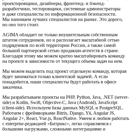
проектировщики, дизайнеры, фронтенд- и бэкенд-
разработчики, тестировщики, системные администраторы
и даже специалисты по информационной безопасности.
Мы нанимаем лучших специалистов на рынке. Это дорого,
но оно того стоит.
AGIMA обладает не только внушительным собственным
штатом сотрудников, но и располагает масштабной сетью
подрядчиков по всей территории России, а также самой
большой партнерской сетью продакшн-агентств в стране.
Благодаря этому мы можем кратно масштабировать команду
на проекте в зависимости от текущего объема задач на нем.
Мы можем выделить под проект отдельную команду, которая
будет заниматься только клиентской задачей. А если
понадобится, наши специалисты будут работать в офисе
заказчика.
Мы разрабатываем проекты на PHP, Python, Java, .NET (server-
side) и Kotlin, Swift, Objective-C, Java (Android), JavaScript
(client-side). Используем базы данных MySQL и PostgreSQL.
Работаем с фреймворками Bitrix, Django, Yii, Angular JS,
Angular 2+, React, Vue.js, ReactNative. Умеем и любим работать
с enterprise-редакцией «Битрикс», легко справляемся с
большими нагрузками, сложными интеграциями и