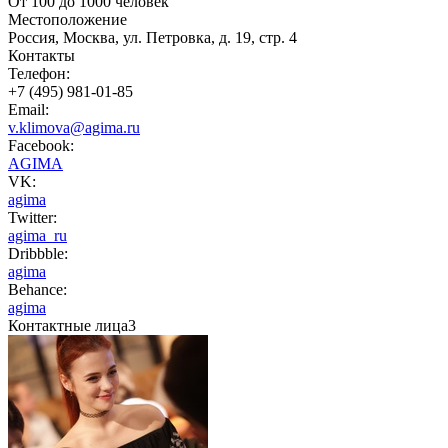
От 100 до 1000 человек
Местоположение
Россия, Москва, ул. Петровка, д. 19, стр. 4
Контакты
Телефон:
+7 (495) 981-01-85
Email:
v.klimova@agima.ru
Facebook:
AGIMA
VK:
agima
Twitter:
agima_ru
Dribbble:
agima
Behance:
agima
Контактные лица
3