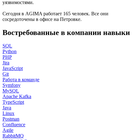
уязвимостями.
Сегодня в AGIMA работает 165 человек. Все они
сосредоточены в офисе на Петровке.
Востребованные в компании навыки
SQL
Python
PHP
Jira
JavaScript
Git
Работа в команде
Symfony
MySQL
Apache Kafka
TypeScript
Java
Linux
Postman
Confluence
Agile
RabbitMQ