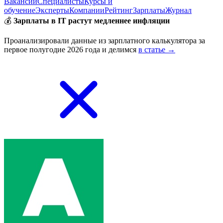
Вакансии
Специалисты
Курсы и
обучение
Эксперты
Компании
Рейтинг
Зарплаты
Журнал
💰
Зарплаты в IT растут медленнее инфляции
Проанализировали данные из зарплатного калькулятора за
первое полугодие 2026 года и делимся
в статье →