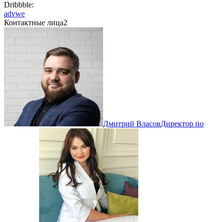
Dribbble:
advwe
Контактные лица
2
Дмитрий Власов
Директор по