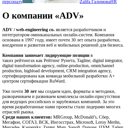
персоналу
Zalifa Галимова
HR
О компании «ADV»
ADV / web-engineering co.
является разработчиком и
интегратором омниканальных онлайн-систем. Компания
основана в 1997 году, имеет почти 30 лет опыта разработки,
внедрения и развития веб и мобильных решений для бизнеса.
Компания занимает лидирующие позиции
в
таких рейтингах как Рейтинг Рунета, Tagline, digital integrator,
digital transformation agency, online-production, omnichannel
production, highload development, CRM integration agency,
сертифицирована как команда мобильной разработки A+
центром сертификации RuWard.
Уже почти
30 лет
мы создаем идеи, форматы и методики,
разворачиваем и развиваем комплексы онлайн-присутствия
для ведущих российских и зарубежных компаний. За это
время разработанные нами проекты стали лидерами многих
отраслей рынка.
Среди наших клиентов:
MRGroup, McDonald’s, Сбер,
Мегафон, СОГАЗ, ВСК, Ингосстрах, Microsoft, Leroy Merlin,
Mercedes, Kaspersky, Zepter, Mars, Sanofi, Danone, ЦУМ, Табер