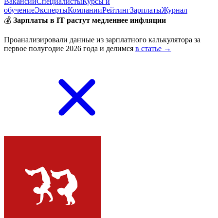
Вакансии
Специалисты
Курсы и
обучение
Эксперты
Компании
Рейтинг
Зарплаты
Журнал
💰
Зарплаты в IT растут медленнее инфляции
Проанализировали данные из зарплатного калькулятора за
первое полугодие 2026 года и делимся
в статье →