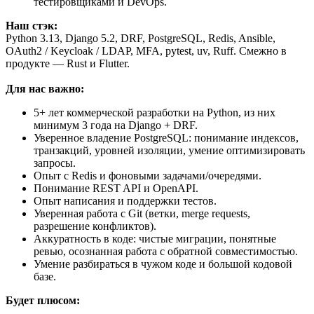
тестировщиками и DevOps.
Наш стэк:
Python 3.13, Django 5.2, DRF, PostgreSQL, Redis, Ansible,
OAuth2 / Keycloak / LDAP, MFA, pytest, uv, Ruff. Смежно в
продукте — Rust и Flutter.
Для нас важно:
5+ лет коммерческой разработки на Python, из них
минимум 3 года на Django + DRF.
Уверенное владение PostgreSQL: понимание индексов,
транзакций, уровней изоляции, умение оптимизировать
запросы.
Опыт с Redis и фоновыми задачами/очередями.
Понимание REST API и OpenAPI.
Опыт написания и поддержки тестов.
Уверенная работа с Git (ветки, merge requests,
разрешение конфликтов).
Аккуратность в коде: чистые миграции, понятные
ревью, осознанная работа с обратной совместимостью.
Умение разбираться в чужом коде и большой кодовой
базе.
Будет плюсом: