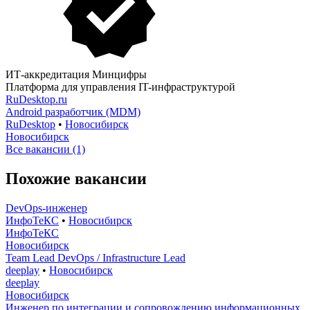
ИТ-аккредитация Минцифры
Платформа для управления IT-инфраструктурой
RuDesktop.ru
Android разработчик (MDM)
RuDesktop
•
Новосибирск
Новосибирск
Все вакансии (1)
Похожие вакансии
DevOps-инженер
ИнфоТеКС
•
Новосибирск
ИнфоТеКС
Новосибирск
Team Lead DevOps / Infrastructure Lead
deeplay
•
Новосибирск
deeplay
Новосибирск
Инженер по интеграции и сопровождению информационных