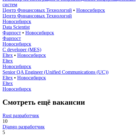
систем
Центр Финансовых Технологий
•
Новосибирск
Центр Финансовых Технологий
Новосибирск
Data Scientist
Фарпост
•
Новосибирск
Фарпост
Новосибирск
C developer (MES)
Eltex
•
Новосибирск
Eltex
Новосибирск
Senior QA Engineer (Unified Communications (UC))
Eltex
•
Новосибирск
Eltex
Новосибирск
Смотреть ещё вакансии
Rust разработчик
10
Django разработчик
5