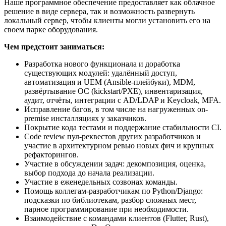
Наше программное обеспечение предоставляет как облачное
решение в виде сервера, так и возможность развернуть
локальный сервер, чтобы клиенты могли установить его на
своем парке оборудования.
Чем предстоит заниматься:
Разработка нового функционала и доработка
существующих модулей: удалённый доступ,
автоматизация и UEM (Ansible-плейбуки), MDM,
развёртывание ОС (kickstart/PXE), инвентаризация,
аудит, отчёты, интеграции с AD/LDAP и Keycloak, MFA.
Исправление багов, в том числе на нагруженных on-
premise инсталляциях у заказчиков.
Покрытие кода тестами и поддержание стабильности CI.
Code review пул-реквестов других разработчиков и
участие в архитектурном ревью новых фич и крупных
рефакторингов.
Участие в обсуждении задач: декомпозиция, оценка,
выбор подхода до начала реализации.
Участие в еженедельных созвонах команды.
Помощь коллегам-разработчикам по Python/Django:
подсказки по библиотекам, разбор сложных мест,
парное программирование при необходимости.
Взаимодействие с командами клиентов (Flutter, Rust),