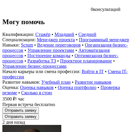
0
консультаций
Могу помочь
Квалификации:
Стажёр
•
Младший
•
Средний
Специализации:
Менеджер проекта
•
Программный менеджер
Навыки:
Scrum
•
Ведение переговоров
•
Организация бизнес-
процессов
•
Управление проектами
•
Автоматизация
процессов
•
Построение команды
•
Оптимизация бизнес-
процессов
•
Разработка ТЗ
•
Проектное планирование
•
Управление бизнес-процессами
Начало карьеры или смена профессии:
Войти в IT
•
Смена IT-
профессии
Развитие навыков:
Учебный план
•
Развитие навыков
Оценка:
Оценка навыков
•
Оценка портфолио
•
Проверка
резюме
•
Сколько я стою
3500 ₽
/ час
Первая встреча бесплатно
Отправить заявку
Отправить заявку
2 дня назад