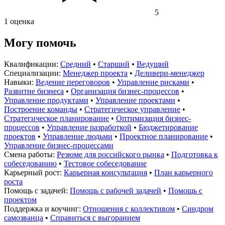
5
1 оценка
Могу помочь
Квалификации:
Средний
•
Старший
•
Ведущий
Специализации:
Менеджер проекта
•
Деливери-менеджер
Навыки:
Ведение переговоров
•
Управление рисками
•
Развитие бизнеса
•
Организация бизнес-процессов
•
Управление продуктами
•
Управление проектами
•
Построение команды
•
Стратегическое управление
•
Стратегическое планирование
•
Оптимизация бизнес-
процессов
•
Управление разработкой
•
Бюджетирование
проектов
•
Управление людьми
•
Проектное планирование
•
Управление бизнес-процессами
Смена работы:
Резюме для российского рынка
•
Подготовка к
собеседованию
•
Тестовое собеседование
Карьерный рост:
Карьерная консультация
•
План карьерного
роста
Помощь с задачей:
Помощь с рабочей задачей
•
Помощь с
проектом
Поддержка и коучинг:
Отношения с коллективом
•
Синдром
самозванца
•
Справиться с выгоранием