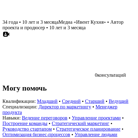
34 года
•
10 лет и 3 месяца
Медиа «Ивент Кухня»
•
Автор
проекта и продюсер
•
10 лет и 3 месяца
0
консультаций
Могу помочь
Квалификации:
Младший
•
Средний
•
Старший
•
Ведущий
Специализации:
Директор по маркетингу
•
Менеджер
продукта
Навыки:
Ведение переговоров
•
Управление проектами
•
Построение команды
•
Стратегический маркетинг
•
Руководство стартапом
•
Стратегическое планирование
•
Оптимизация бизнес-процессов
•
Управление людьми