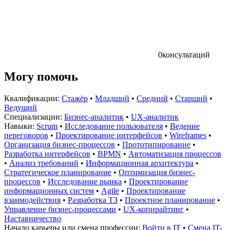
0
консультаций
Могу помочь
Квалификации:
Стажёр
•
Младший
•
Средний
•
Старший
•
Ведущий
Специализации:
Бизнес-аналитик
•
UX-аналитик
Навыки:
Scrum
•
Исследование пользователя
•
Ведение
переговоров
•
Проектирование интерфейсов
•
Wireframes
•
Организация бизнес-процессов
•
Прототипирование
•
Разработка интерфейсов
•
BPMN
•
Автоматизация процессов
•
Анализ требований
•
Информационная архитектура
•
Стратегическое планирование
•
Оптимизация бизнес-
процессов
•
Исследование рынка
•
Проектирование
информационных систем
•
Agile
•
Проектирование
взаимодействия
•
Разработка ТЗ
•
Проектное планирование
•
Управление бизнес-процессами
•
UX-копирайтинг
•
Наставничество
Начало карьеры или смена профессии:
Войти в IT
•
Смена IT-