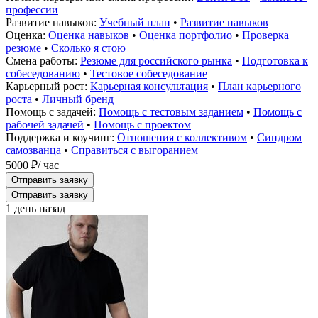
профессии
Развитие навыков:
Учебный план
•
Развитие навыков
Оценка:
Оценка навыков
•
Оценка портфолио
•
Проверка
резюме
•
Сколько я стою
Смена работы:
Резюме для российского рынка
•
Подготовка к
собеседованию
•
Тестовое собеседование
Карьерный рост:
Карьерная консультация
•
План карьерного
роста
•
Личный бренд
Помощь с задачей:
Помощь с тестовым заданием
•
Помощь с
рабочей задачей
•
Помощь с проектом
Поддержка и коучинг:
Отношения с коллективом
•
Синдром
самозванца
•
Справиться с выгоранием
5000 ₽
/ час
Отправить заявку
Отправить заявку
1 день назад