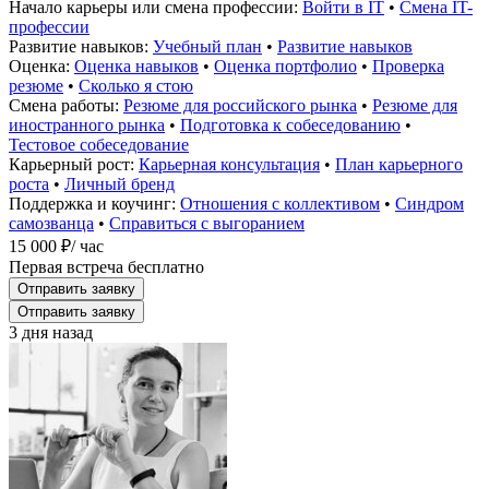
Начало карьеры или смена профессии:
Войти в IT
•
Смена IT-
профессии
Развитие навыков:
Учебный план
•
Развитие навыков
Оценка:
Оценка навыков
•
Оценка портфолио
•
Проверка
резюме
•
Сколько я стою
Смена работы:
Резюме для российского рынка
•
Резюме для
иностранного рынка
•
Подготовка к собеседованию
•
Тестовое собеседование
Карьерный рост:
Карьерная консультация
•
План карьерного
роста
•
Личный бренд
Поддержка и коучинг:
Отношения с коллективом
•
Синдром
самозванца
•
Справиться с выгоранием
15 000 ₽
/ час
Первая встреча бесплатно
Отправить заявку
Отправить заявку
3 дня назад