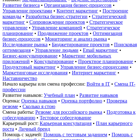
Развитие бизнеса
•
Организация бизнес-процессов
•
Управление проектами
•
Контент маркетинг
•
Построение
команды
•
Разработка бизнес-стратегии
•
Стратегический
маркетинг
•
Сопровождение проектов
•
Стратегическое
управление
•
Управление компанией
•
Стратегическое
планирование
•
Продвижение проектов
•
Оптимизация
бизнес-процессов
•
Мониторинг и анализ рынка
•
Исследование рынка
•
Бюджетирование проектов
•
Поисковая
оптимизация
•
Управление людьми
•
Email маркетинг
•
Бизнес-консультирование
•
Маркетинг мобильных
приложений
•
Консультирование
•
Проектное планирование
•
Продуктовый маркетинг
•
Управление бизнес-процессами
•
Маркетинговые исследования
•
Интернет маркетинг
•
Наставничество
Начало карьеры или смена профессии:
Войти в IT
•
Смена IT-
профессии
Развитие навыков:
Учебный план
•
Развитие навыков
Оценка:
Оценка навыков
•
Оценка портфолио
•
Проверка
резюме
•
Сколько я стою
Смена работы:
Резюме для российского рынка
•
Подготовка к
собеседованию
•
Тестовое собеседование
Карьерный рост:
Карьерная консультация
•
План карьерного
роста
•
Личный бренд
Помощь с задачей:
Помощь с тестовым заданием
•
Помощь с