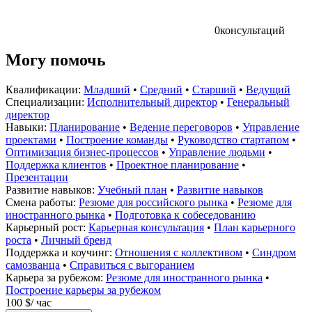
0
консультаций
Могу помочь
Квалификации:
Младший
•
Средний
•
Старший
•
Ведущий
Специализации:
Исполнительный директор
•
Генеральный
директор
Навыки:
Планирование
•
Ведение переговоров
•
Управление
проектами
•
Построение команды
•
Руководство стартапом
•
Оптимизация бизнес-процессов
•
Управление людьми
•
Поддержка клиентов
•
Проектное планирование
•
Презентации
Развитие навыков:
Учебный план
•
Развитие навыков
Смена работы:
Резюме для российского рынка
•
Резюме для
иностранного рынка
•
Подготовка к собеседованию
Карьерный рост:
Карьерная консультация
•
План карьерного
роста
•
Личный бренд
Поддержка и коучинг:
Отношения с коллективом
•
Синдром
самозванца
•
Справиться с выгоранием
Карьера за рубежом:
Резюме для иностранного рынка
•
Построение карьеры за рубежом
100 $
/ час