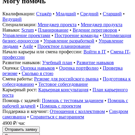
Могу помочь
Квалификации:
Стажёр
•
Младший
•
Средний
•
Старший
•
Ведущий
Специализации:
Менеджер проекта
•
Менеджер продукта
Навыки:
Scrum
•
Планирование
•
Ведение переговоров
•
Управление проектами
•
Построение команды
•
Оптимизация
бизнес-процессов
•
Управление разработкой
•
Управление
людьми
•
Agile
•
Проектное планирование
Начало карьеры или смена профессии:
Войти в IT
•
Смена IT-
профессии
Развитие навыков:
Учебный план
•
Развитие навыков
Оценка:
Оценка навыков
•
Оценка портфолио
•
Проверка
резюме
•
Сколько я стою
Смена работы:
Резюме для российского рынка
•
Подготовка к
собеседованию
•
Тестовое собеседование
Карьерный рост:
Карьерная консультация
•
План карьерного
роста
Помощь с задачей:
Помощь с тестовым заданием
•
Помощь с
рабочей задачей
•
Помощь с проектом
Поддержка и коучинг:
Отношения с коллективом
•
Синдром
самозванца
•
Справиться с выгоранием
4900 ₽
/ час
Отправить заявку