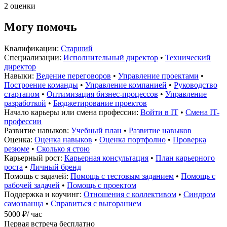
2 оценки
Могу помочь
Квалификации:
Старший
Специализации:
Исполнительный директор
•
Технический
директор
Навыки:
Ведение переговоров
•
Управление проектами
•
Построение команды
•
Управление компанией
•
Руководство
стартапом
•
Оптимизация бизнес-процессов
•
Управление
разработкой
•
Бюджетирование проектов
Начало карьеры или смена профессии:
Войти в IT
•
Смена IT-
профессии
Развитие навыков:
Учебный план
•
Развитие навыков
Оценка:
Оценка навыков
•
Оценка портфолио
•
Проверка
резюме
•
Сколько я стою
Карьерный рост:
Карьерная консультация
•
План карьерного
роста
•
Личный бренд
Помощь с задачей:
Помощь с тестовым заданием
•
Помощь с
рабочей задачей
•
Помощь с проектом
Поддержка и коучинг:
Отношения с коллективом
•
Синдром
самозванца
•
Справиться с выгоранием
5000 ₽
/ час
Первая встреча бесплатно