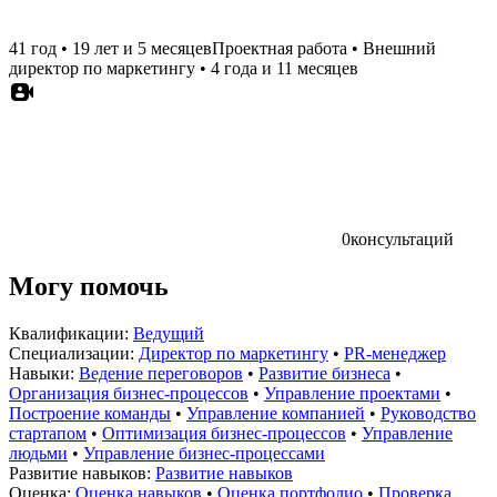
41 год
•
19 лет и 5 месяцев
Проектная работа
•
Внешний
директор по маркетингу
•
4 года и 11 месяцев
0
консультаций
Могу помочь
Квалификации:
Ведущий
Специализации:
Директор по маркетингу
•
PR-менеджер
Навыки:
Ведение переговоров
•
Развитие бизнеса
•
Организация бизнес-процессов
•
Управление проектами
•
Построение команды
•
Управление компанией
•
Руководство
стартапом
•
Оптимизация бизнес-процессов
•
Управление
людьми
•
Управление бизнес-процессами
Развитие навыков:
Развитие навыков
Оценка:
Оценка навыков
•
Оценка портфолио
•
Проверка