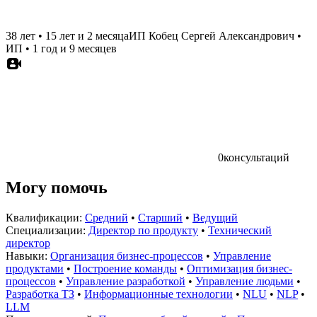
38 лет
•
15 лет и 2 месяца
ИП Кобец Сергей Александрович
•
ИП
•
1 год и 9 месяцев
0
консультаций
Могу помочь
Квалификации:
Средний
•
Старший
•
Ведущий
Специализации:
Директор по продукту
•
Технический
директор
Навыки:
Организация бизнес-процессов
•
Управление
продуктами
•
Построение команды
•
Оптимизация бизнес-
процессов
•
Управление разработкой
•
Управление людьми
•
Разработка ТЗ
•
Информационные технологии
•
NLU
•
NLP
•
LLM