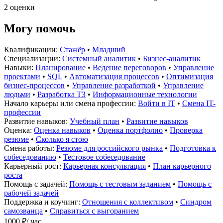
2 оценки
Могу помочь
Квалификации:
Стажёр
•
Младший
Специализации:
Системный аналитик
•
Бизнес-аналитик
Навыки:
Планирование
•
Ведение переговоров
•
Управление
проектами
•
SQL
•
Автоматизация процессов
•
Оптимизация
бизнес-процессов
•
Управление разработкой
•
Управление
людьми
•
Разработка ТЗ
•
Информационные технологии
Начало карьеры или смена профессии:
Войти в IT
•
Смена IT-
профессии
Развитие навыков:
Учебный план
•
Развитие навыков
Оценка:
Оценка навыков
•
Оценка портфолио
•
Проверка
резюме
•
Сколько я стою
Смена работы:
Резюме для российского рынка
•
Подготовка к
собеседованию
•
Тестовое собеседование
Карьерный рост:
Карьерная консультация
•
План карьерного
роста
Помощь с задачей:
Помощь с тестовым заданием
•
Помощь с
рабочей задачей
Поддержка и коучинг:
Отношения с коллективом
•
Синдром
самозванца
•
Справиться с выгоранием
1000 ₽
/ час