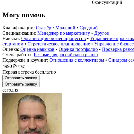
0
консультаций
Могу помочь
Квалификации:
Стажёр
•
Младший
•
Средний
Специализации:
Менеджер по маркетингу
•
Другое
Навыки:
Организация бизнес-процессов
•
Управление проекта
стартапом
•
Стратегическое планирование
•
Управление бизнес
Оценка:
Оценка навыков
•
Оценка портфолио
•
Проверка резю
Смена работы:
Резюме для российского рынка
Поддержка и коучинг:
Отношения с коллективом
•
Синдром са
4990 ₽
/ час
Первая встреча бесплатно
Отправить заявку
Отправить заявку
сегодня