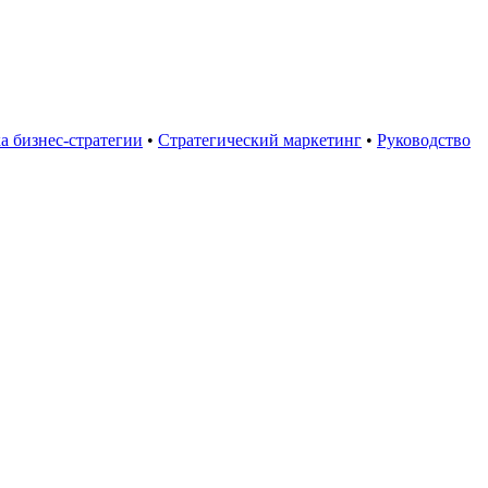
а бизнес-стратегии
•
Стратегический маркетинг
•
Руководство