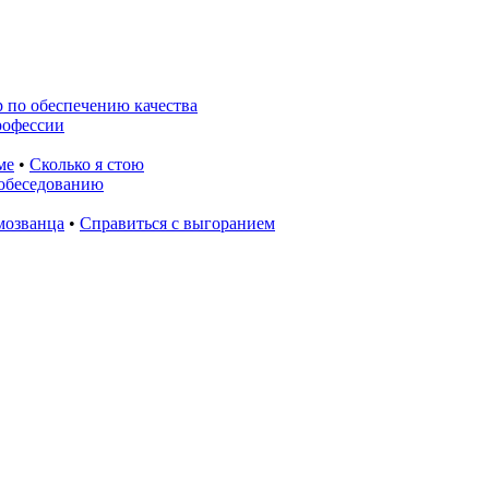
 по обеспечению качества
рофессии
ме
•
Сколько я стою
собеседованию
мозванца
•
Справиться с выгоранием