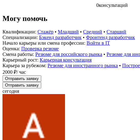
0
консультаций
Могу помочь
Квалификации:
Стажёр
•
Младший
•
Средний
•
Старший
Специализации:
Бэкенд разработчик
•
Фронтенд разработчик
Начало карьеры или смена профессии:
Войти в IT
Оценка:
Проверка резюме
Смена работы:
Резюме для российского рынка
•
Резюме для ин
Карьерный рост:
Карьерная консультация
Карьера за рубежом:
Резюме для иностранного рынка
•
Построе
2000 ₽
/ час
Отправить заявку
Отправить заявку
сегодня