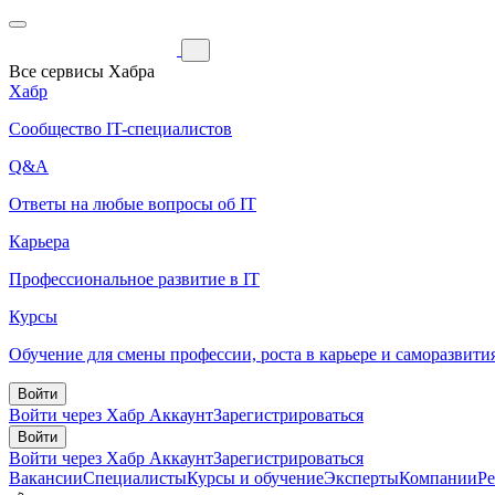
Все сервисы Хабра
Хабр
Сообщество IT-специалистов
Q&A
Ответы на любые вопросы об IT
Карьера
Профессиональное развитие в IT
Курсы
Обучение для смены профессии, роста в карьере и саморазвити
Войти
Войти через Хабр Аккаунт
Зарегистрироваться
Войти
Войти через Хабр Аккаунт
Зарегистрироваться
Вакансии
Специалисты
Курсы и обучение
Эксперты
Компании
Р