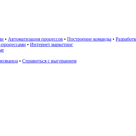
ми
•
Автоматизация процессов
•
Построение команды
•
Разработк
-процессами
•
Интернет маркетинг
ме
мозванца
•
Справиться с выгоранием