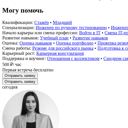
Могу помочь
Квалификации:
Стажёр
•
Младший
Специализации:
Инженер по ручному тестированию
•
Инженер
Начало карьеры или смена профессии:
Войти в IT
•
Смена IT-п
Развитие навыков:
Учебный план
•
Развитие навыков
Оценка:
Оценка навыков
•
Оценка портфолио
•
Проверка резю
Смена работы:
Резюме для российского рынка
•
Подготовка к 
Карьерный рост:
Карьерная консультация
Поддержка и коучинг:
Отношения с коллективом
•
Синдром са
500 ₽
/ час
Первая встреча бесплатно
Отправить заявку
Отправить заявку
сегодня