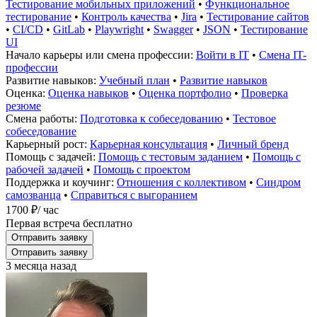
Тестирование мобильных приложений
•
Функциональное
тестирование
•
Контроль качества
•
Jira
•
Тестирование сайтов
•
CI/CD
•
GitLab
•
Playwright
•
Swagger
•
JSON
•
Тестирование
UI
Начало карьеры или смена профессии:
Войти в IT
•
Смена IT-
профессии
Развитие навыков:
Учебный план
•
Развитие навыков
Оценка:
Оценка навыков
•
Оценка портфолио
•
Проверка
резюме
Смена работы:
Подготовка к собеседованию
•
Тестовое
собеседование
Карьерный рост:
Карьерная консультация
•
Личный бренд
Помощь с задачей:
Помощь с тестовым заданием
•
Помощь с
рабочей задачей
•
Помощь с проектом
Поддержка и коучинг:
Отношения с коллективом
•
Синдром
самозванца
•
Справиться с выгоранием
1700 ₽
/ час
Первая встреча бесплатно
Отправить заявку
Отправить заявку
3 месяца назад