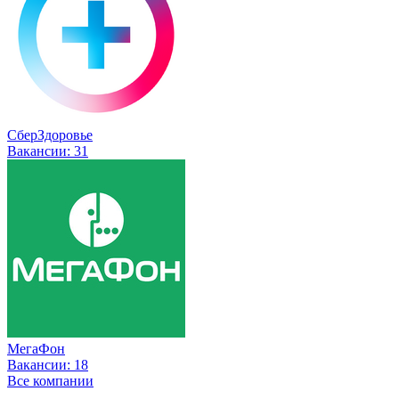
СберЗдоровье
Вакансии:
31
МегаФон
Вакансии:
18
Все компании