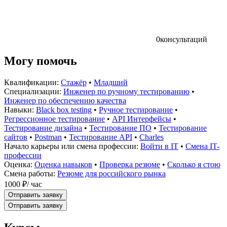
0
консультаций
Могу помочь
Квалификации:
Стажёр
•
Младший
Специализации:
Инженер по ручному тестированию
•
Инженер по обеспечению качества
Навыки:
Black box testing
•
Ручное тестирование
•
Регрессионное тестирование
•
API Интерфейсы
•
Тестирование дизайна
•
Тестирование ПО
•
Тестирование
сайтов
•
Postman
•
Тестирование API
•
Charles
Начало карьеры или смена профессии:
Войти в IT
•
Смена IT-
профессии
Оценка:
Оценка навыков
•
Проверка резюме
•
Сколько я стою
Смена работы:
Резюме для российского рынка
1000 ₽
/ час
Отправить заявку
Отправить заявку