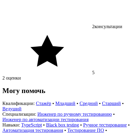
2
консультации
5
2 оценки
Могу помочь
Квалификации:
Стажёр
•
Младший
•
Средний
•
Старший
•
Ведущий
Специализации:
Инженер по ручному тестированию
•
Инженер по автоматизации тестирования
Навыки:
TypeScript
•
Black box testing
•
Ручное тестирование
•
Автоматизация тестирования
•
Тестирование ПО
•