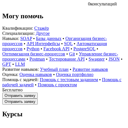
0
консультаций
Могу помочь
Квалификации:
Стажёр
Специализации:
Другое
Навыки:
SOAP
•
Базы данных
•
Организация бизнес-
процессов
•
API Интерфейсы
•
SQL
•
Автоматизация
процессов
•
Python
•
Facebook API
•
PostgreSQL
•
Оптимизация бизнес-процессов
•
Git
•
Управление бизнес-
процессами
•
Postman
•
Тестирование API
•
Swagger
•
JSON
•
GPT
•
LLM
Развитие навыков:
Учебный план
•
Развитие навыков
Оценка:
Оценка навыков
•
Оценка портфолио
Помощь с задачей:
Помощь с тестовым заданием
•
Помощь с
рабочей задачей
•
Помощь с проектом
Бесплатно
Отправить заявку
Отправить заявку
Курсы