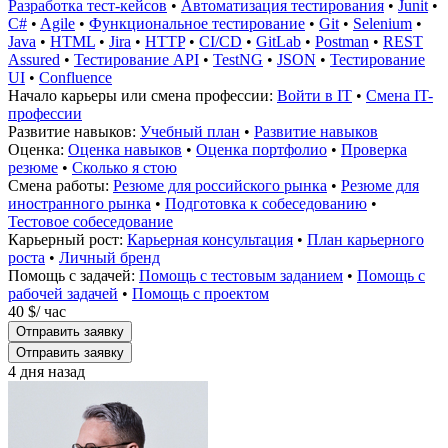
Разработка тест-кейсов
•
Автоматизация тестирования
•
Junit
•
C#
•
Agile
•
Функциональное тестирование
•
Git
•
Selenium
•
Java
•
HTML
•
Jira
•
HTTP
•
CI/CD
•
GitLab
•
Postman
•
REST
Assured
•
Тестирование API
•
TestNG
•
JSON
•
Тестирование
UI
•
Confluence
Начало карьеры или смена профессии:
Войти в IT
•
Смена IT-
профессии
Развитие навыков:
Учебный план
•
Развитие навыков
Оценка:
Оценка навыков
•
Оценка портфолио
•
Проверка
резюме
•
Сколько я стою
Смена работы:
Резюме для российского рынка
•
Резюме для
иностранного рынка
•
Подготовка к собеседованию
•
Тестовое собеседование
Карьерный рост:
Карьерная консультация
•
План карьерного
роста
•
Личный бренд
Помощь с задачей:
Помощь с тестовым заданием
•
Помощь с
рабочей задачей
•
Помощь с проектом
40 $
/ час
Отправить заявку
Отправить заявку
4 дня назад