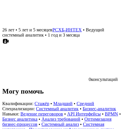
26 лет
•
5 лет и 5 месяцев
РСХБ-ИНТЕХ
•
Ведущий
системный аналитик
•
1 год и 3 месяца
0
консультаций
Могу помочь
Квалификации:
Стажёр
•
Младший
•
Средний
Специализации:
Системный аналитик
•
Бизнес-аналитик
Навыки:
Ведение переговоров
•
API Интерфейсы
•
BPMN
•
Бизнес аналитика
•
Анализ требований
•
Оптимизация
бизнес-процессов
•
Системный анализ
•
Системная