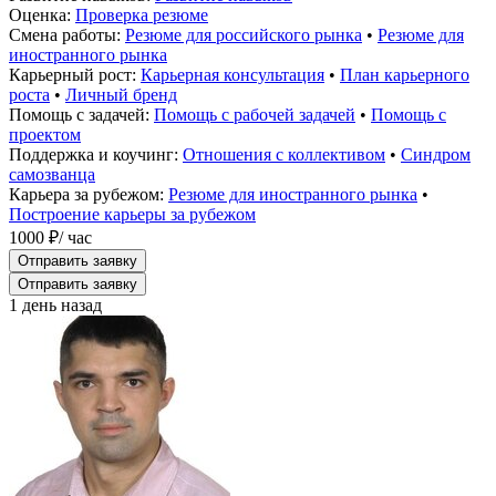
Оценка:
Проверка резюме
Смена работы:
Резюме для российского рынка
•
Резюме для
иностранного рынка
Карьерный рост:
Карьерная консультация
•
План карьерного
роста
•
Личный бренд
Помощь с задачей:
Помощь с рабочей задачей
•
Помощь с
проектом
Поддержка и коучинг:
Отношения с коллективом
•
Синдром
самозванца
Карьера за рубежом:
Резюме для иностранного рынка
•
Построение карьеры за рубежом
1000 ₽
/ час
Отправить заявку
Отправить заявку
1 день назад