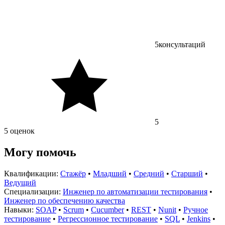
5
консультаций
5
5 оценок
Могу помочь
Квалификации:
Стажёр
•
Младший
•
Средний
•
Старший
•
Ведущий
Специализации:
Инженер по автоматизации тестирования
•
Инженер по обеспечению качества
Навыки:
SOAP
•
Scrum
•
Cucumber
•
REST
•
Nunit
•
Ручное
тестирование
•
Регрессионное тестирование
•
SQL
•
Jenkins
•