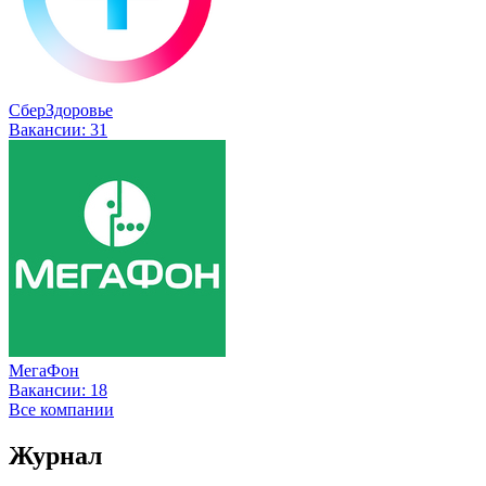
СберЗдоровье
Вакансии:
31
МегаФон
Вакансии:
18
Все компании
Журнал