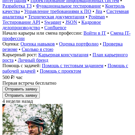
интеграция
•
Проектирование информационных систем
•
Разработка ТЗ
•
Функциональное тестирование
•
Контроль
качества
•
Управление требованиями к ПО
•
Jira
•
Системная
аналитика
•
Техническая документация
•
Postman
•
Тестирование API
•
Swagger
•
JSON
•
Кадровое
делопроизводство
•
Confluence
Начало карьеры или смена профессии:
Войти в IT
•
Смена IT-
профессии
Оценка:
Оценка навыков
•
Оценка портфолио
•
Проверка
резюме
•
Сколько я стою
Карьерный рост:
Карьерная консультация
•
План карьерного
роста
•
Личный бренд
Помощь с задачей:
Помощь с тестовым заданием
•
Помощь с
рабочей задачей
•
Помощь с проектом
500 ₽
/ час
Первая встреча бесплатно
Отправить заявку
Отправить заявку
4 недели назад