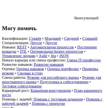
0
консультаций
Могу помочь
Квалификации:
Стажёр
•
Младший
•
Средний
•
Старший
Специализации:
Другое
•
Другое
Навыки:
REST
•
Автоматизация процессов
•
Построение
команды
•
ITIL
•
Оптимизация бизнес-процессов
•
Управление людьми
•
Agile
•
Jira
•
JSON
Начало карьеры или смена профессии:
Смена IT-профессии
Развитие навыков:
Развитие навыков
Оценка:
Оценка навыков
•
Оценка портфолио
•
Проверка
резюме
•
Сколько я стою
Смена работы:
Резюме для российского рынка
•
Резюме для
иностранного рынка
•
Подготовка к собеседованию
•
Тестовое собеседование
Карьерный рост:
Карьерная консультация
•
План карьерного
роста
Помощь с задачей:
Помощь с тестовым заданием
•
Помощь с
рабочей задачей
•
Помощь с проектом