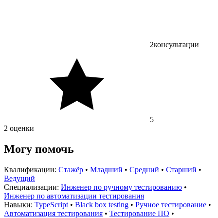
2
консультации
5
2 оценки
Могу помочь
Квалификации:
Стажёр
•
Младший
•
Средний
•
Старший
•
Ведущий
Специализации:
Инженер по ручному тестированию
•
Инженер по автоматизации тестирования
Навыки:
TypeScript
•
Black box testing
•
Ручное тестирование
•
Автоматизация тестирования
•
Тестирование ПО
•