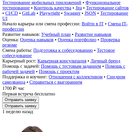
Тестирование мобильных приложений
•
Функциональное
тестирование
•
Контроль качества
•
Jira
•
Тестирование сайтов
•
CI/CD
•
GitLab
•
Playwright
•
Swagger
•
JSON
•
Тестирование
UI
Начало карьеры или смена профессии:
Войти в IT
•
Смена IT-
профессии
Развитие навыков:
Учебный план
•
Развитие навыков
Оценка:
Оценка навыков
•
Оценка портфолио
•
Проверка
резюме
Смена работы:
Подготовка к собеседованию
•
Тестовое
собеседование
Карьерный рост:
Карьерная консультация
•
Личный бренд
Помощь с задачей:
Помощь с тестовым заданием
•
Помощь с
рабочей задачей
•
Помощь с проектом
Поддержка и коучинг:
Отношения с коллективом
•
Синдром
самозванца
•
Справиться с выгоранием
1700 ₽
/ час
Первая встреча бесплатно
Отправить заявку
Отправить заявку
1 неделю назад