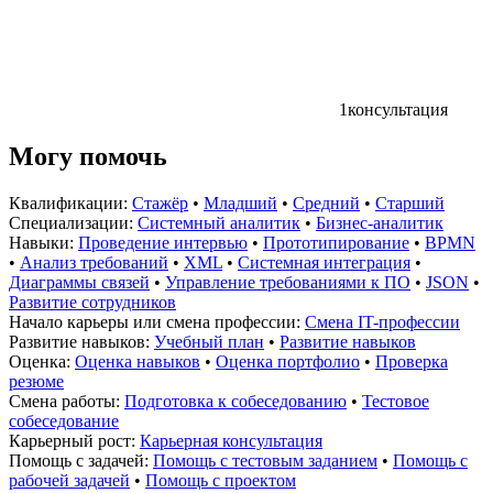
1
консультация
Могу помочь
Квалификации:
Стажёр
•
Младший
•
Средний
•
Старший
Специализации:
Системный аналитик
•
Бизнес-аналитик
Навыки:
Проведение интервью
•
Прототипирование
•
BPMN
•
Анализ требований
•
XML
•
Системная интеграция
•
Диаграммы связей
•
Управление требованиями к ПО
•
JSON
•
Развитие сотрудников
Начало карьеры или смена профессии:
Смена IT-профессии
Развитие навыков:
Учебный план
•
Развитие навыков
Оценка:
Оценка навыков
•
Оценка портфолио
•
Проверка
резюме
Смена работы:
Подготовка к собеседованию
•
Тестовое
собеседование
Карьерный рост:
Карьерная консультация
Помощь с задачей:
Помощь с тестовым заданием
•
Помощь с
рабочей задачей
•
Помощь с проектом