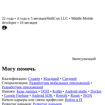
22 года
•
4 года и 5 месяцев
ShiftCon LLC
•
Middle Mobile
developer
•
10 месяцев
0
консультаций
Могу помочь
Квалификации:
Стажёр
•
Младший
•
Средний
Специализации:
Разработчик мобильных приложений
•
Разработчик приложений
Навыки:
Базы данных
•
ООП
•
Kotlin
•
Android studio
•
Docker
•
Google Firebase
•
Android SDK
•
Retrofit
•
Room
•
JSON
Начало карьеры или смена профессии:
Войти в IT
Развитие навыков:
Развитие навыков