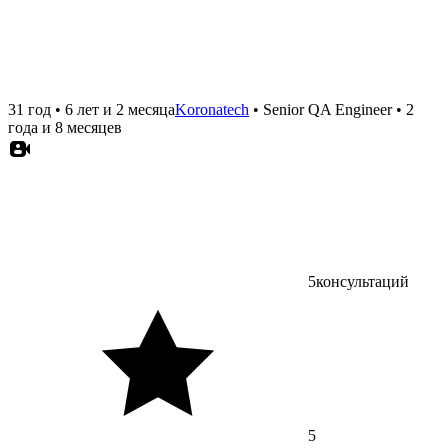
31 год
•
6 лет и 2 месяца
Koronatech
•
Senior QA Engineer
•
2
года и 8 месяцев
5
консультаций
5