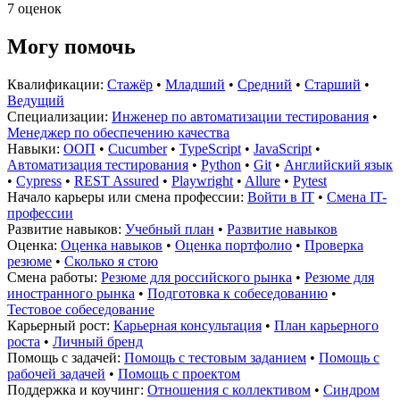
7 оценок
Могу помочь
Квалификации:
Стажёр
•
Младший
•
Средний
•
Старший
•
Ведущий
Специализации:
Инженер по автоматизации тестирования
•
Менеджер по обеспечению качества
Навыки:
ООП
•
Cucumber
•
TypeScript
•
JavaScript
•
Автоматизация тестирования
•
Python
•
Git
•
Английский язык
•
Cypress
•
REST Assured
•
Playwright
•
Allure
•
Pytest
Начало карьеры или смена профессии:
Войти в IT
•
Смена IT-
профессии
Развитие навыков:
Учебный план
•
Развитие навыков
Оценка:
Оценка навыков
•
Оценка портфолио
•
Проверка
резюме
•
Сколько я стою
Смена работы:
Резюме для российского рынка
•
Резюме для
иностранного рынка
•
Подготовка к собеседованию
•
Тестовое собеседование
Карьерный рост:
Карьерная консультация
•
План карьерного
роста
•
Личный бренд
Помощь с задачей:
Помощь с тестовым заданием
•
Помощь с
рабочей задачей
•
Помощь с проектом
Поддержка и коучинг:
Отношения с коллективом
•
Синдром