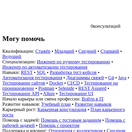
0
консультаций
Могу помочь
Квалификации:
Стажёр
•
Младший
•
Средний
•
Старший
•
Ведущий
Специализации:
Инженер по ручному тестированию
•
Инженер по автоматизации тестирования
Навыки:
REST
•
SQL
•
Разработка тест-кейсов
•
Автоматизация тестирования
•
Диаграммы связей
•
Git
•
Java
•
Тестирование сайтов
•
Docker
•
CI/CD
•
Тестирование на
проникновение
•
Postman
•
Selenide
•
REST Assured
•
Тестирование API
•
Allure
•
Тестирование UI
Начало карьеры или смена профессии:
Войти в IT
Развитие навыков:
Учебный план
•
Развитие навыков
Карьерный рост:
Карьерная консультация
•
План карьерного
роста
Помощь с задачей:
Помощь с тестовым заданием
•
Помощь с
рабочей задачей
•
Помощь с проектом
Поддержка и коучинг:
Отношения с коллективом
•
Синдром