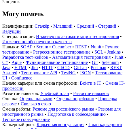
5 оценок
Могу помочь
Квалификации:
Стажёр
•
Младший
•
Средний
•
Старший
•
Ведущий
Специализации:
Инженер по автоматизации тестирования
•
Инженер по обеспечению качества
Навыки:
SOAP
•
Scrum
•
Cucumber
•
REST
•
Nunit
•
Ручное
тестирование
•
Регрессионное тестирование
•
SQL
•
Jenkins
•
Разработка тест-кейсов
•
Автоматизация тестирования
•
Junit
•
C#
•
Agile
•
Функциональное тестирование
•
Git
•
Selenium
•
Java
•
HTML
•
Jira
•
HTTP
•
CI/CD
•
GitLab
•
Postman
•
REST
Assured
•
Тестирование API
•
TestNG
•
JSON
•
Тестирование
UI
•
Confluence
Начало карьеры или смена профессии:
Войти в IT
•
Смена IT-
профессии
Развитие навыков:
Учебный план
•
Развитие навыков
Оценка:
Оценка навыков
•
Оценка портфолио
•
Проверка
резюме
•
Сколько я стою
Смена работы:
Резюме для российского рынка
•
Резюме для
иностранного рынка
•
Подготовка к собеседованию
•
Тестовое собеседование
Карьерный рост:
Карьерная консультация
•
План карьерного