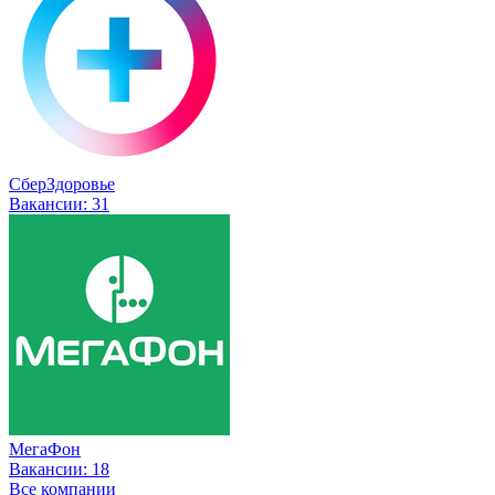
СберЗдоровье
Вакансии:
31
МегаФон
Вакансии:
18
Все компании