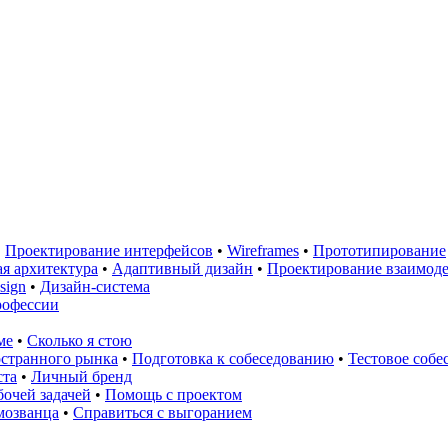
•
Проектирование интерфейсов
•
Wireframes
•
Прототипирование
я архитектура
•
Адаптивный дизайн
•
Проектирование взаимод
sign
•
Дизайн-система
рофессии
ме
•
Сколько я стою
остранного рынка
•
Подготовка к собеседованию
•
Тестовое собе
ста
•
Личный бренд
очей задачей
•
Помощь с проектом
мозванца
•
Справиться с выгоранием