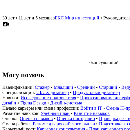
30 лет
•
11 лет и 5 месяцев
БКС Мир инвестиций
•
Руководител
0
консультаций
Могу помочь
Квалификации:
Стажёр
•
Младший
•
Средний
•
Старший
•
Вед
Специализации:
UI/UX дизайнер
•
Продуктовый дизайнер
Навыки:
Исследование пользователя
•
Проектирование интерф
дизайн
•
Figma Design
•
Дизайн-система
Начало карьеры или смена профессии:
Войти в IT
•
Смена IT-п
Развитие навыков:
Учебный план
•
Развитие навыков
Оценка:
Оценка навыков
•
Оценка портфолио
•
Проверка резю
Смена работы:
Резюме для российского рынка
•
Подготовка к 
Карьерный рост:
Карьерная консультация
•
План карьерного ро