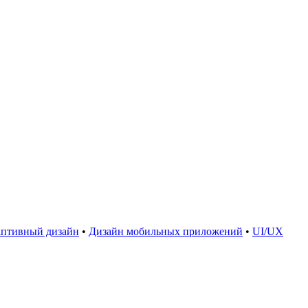
птивный дизайн
•
Дизайн мобильных приложений
•
UI/UX