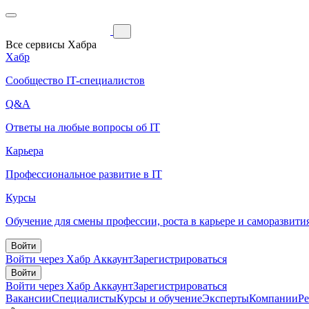
Все сервисы Хабра
Хабр
Сообщество IT-специалистов
Q&A
Ответы на любые вопросы об IT
Карьера
Профессиональное развитие в IT
Курсы
Обучение для смены профессии, роста в карьере и саморазвити
Войти
Войти через Хабр Аккаунт
Зарегистрироваться
Войти
Войти через Хабр Аккаунт
Зарегистрироваться
Вакансии
Специалисты
Курсы и обучение
Эксперты
Компании
Р