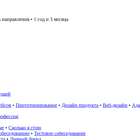
ь направления
•
1 год и 3 месяца
ущий
ейсов
•
Прототипирование
•
Дизайн продукта
•
Веб-дизайн
•
Ада
рофессии
ме
•
Сколько я стою
собеседованию
•
Тестовое собеседование
ста
•
Личный бренд