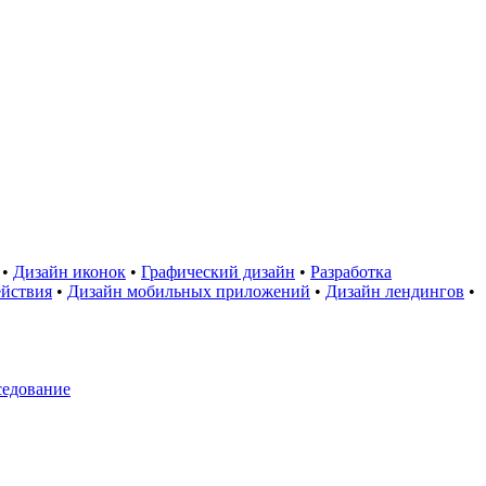
•
Дизайн иконок
•
Графический дизайн
•
Разработка
ействия
•
Дизайн мобильных приложений
•
Дизайн лендингов
•
седование