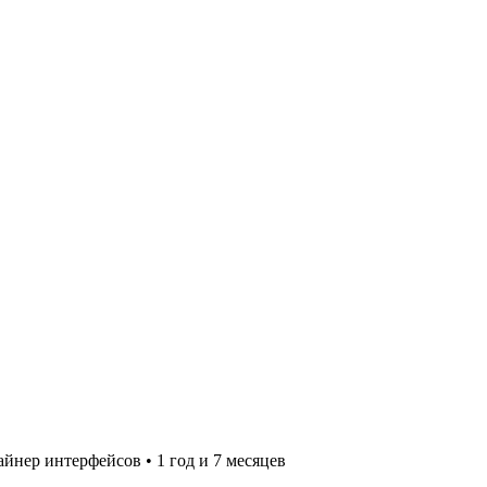
айнер интерфейсов
•
1 год и 7 месяцев