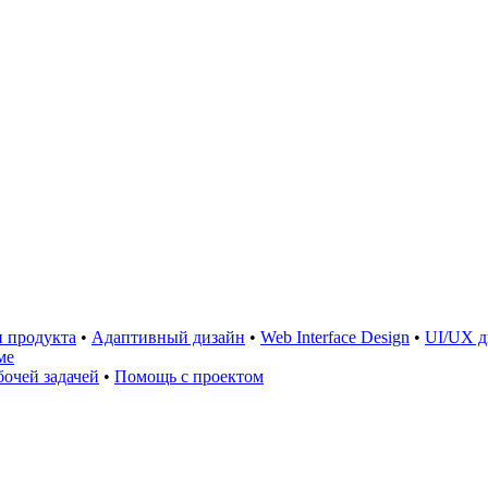
 продукта
•
Адаптивный дизайн
•
Web Interface Design
•
UI/UX д
ме
очей задачей
•
Помощь с проектом