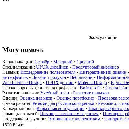
0
консультаций
Могу помочь
Квалификации:
Стажёр
•
Младший
•
Средний
Специализации:
UI/UX дизайнер
•
Продуктовый дизайнер
Навыки:
Исследование пользователя
•
Интерактивный дизайн
интерфейсов
•
Дизайн продукта
•
Веб-дизайн
•
Информационна
Web Interface Design
•
UI/UX дизайн
•
Material Design
•
Figma De
Начало карьеры или смена профессии:
Войти в IT
•
Смена IT-п
Развитие навыков:
Учебный план
•
Развитие навыков
Оценка:
Оценка навыков
•
Оценка портфолио
•
Проверка резю
Смена работы:
Резюме для российского рынка
•
Резюме для ин
Карьерный рост:
Карьерная консультация
•
План карьерного ро
Помощь с задачей:
Помощь с тестовым заданием
•
Помощь с раб
Поддержка и коучинг:
Отношения с коллективом
•
Синдром са
1500 ₽
/ час