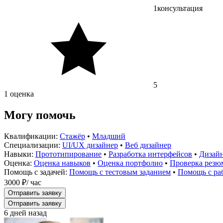
1
консультация
5
1 оценка
Могу помочь
Квалификации:
Стажёр
•
Младший
Специализации:
UI/UX дизайнер
•
Веб дизайнер
Навыки:
Прототипирование
•
Разработка интерфейсов
•
Дизайн
Оценка:
Оценка навыков
•
Оценка портфолио
•
Проверка резю
Помощь с задачей:
Помощь с тестовым заданием
•
Помощь с раб
3000 ₽
/ час
Отправить заявку
Отправить заявку
6 дней назад