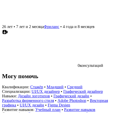
26 лет
•
7 лет и 2 месяца
Фриланс
•
4 года и 8 месяцев
0
консультаций
Могу помочь
Квалификации:
Стажёр
•
Младший
•
Средний
Специализации:
UI/UX дизайнер
•
Графический дизайнер
Навыки:
Дизайн логотипов
•
Графический дизайн
•
Разработка фирменного стиля
•
Adobe Photoshop
•
Векторная
графика
•
UI/UX дизайн
•
Figma Design
Развитие навыков:
Учебный план
•
Развитие навыков