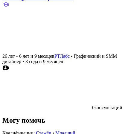
26 лет
•
6 лет и 9 месяцев
РТЛабс
•
Графический и SMM
дизайнер
•
3 года и 9 месяцев
0
консультаций
Могу помочь
Квалификации:
Стажёр
•
Младший