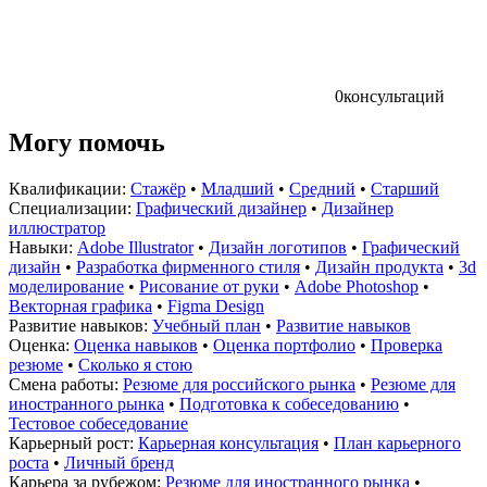
0
консультаций
Могу помочь
Квалификации:
Стажёр
•
Младший
•
Средний
•
Старший
Специализации:
Графический дизайнер
•
Дизайнер
иллюстратор
Навыки:
Adobe Illustrator
•
Дизайн логотипов
•
Графический
дизайн
•
Разработка фирменного стиля
•
Дизайн продукта
•
3d
моделирование
•
Рисование от руки
•
Adobe Photoshop
•
Векторная графика
•
Figma Design
Развитие навыков:
Учебный план
•
Развитие навыков
Оценка:
Оценка навыков
•
Оценка портфолио
•
Проверка
резюме
•
Сколько я стою
Смена работы:
Резюме для российского рынка
•
Резюме для
иностранного рынка
•
Подготовка к собеседованию
•
Тестовое собеседование
Карьерный рост:
Карьерная консультация
•
План карьерного
роста
•
Личный бренд
Карьера за рубежом:
Резюме для иностранного рынка
•