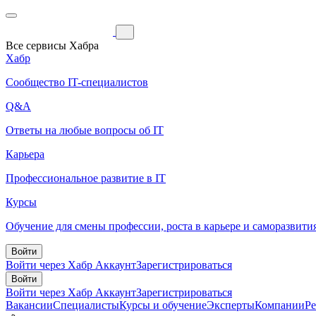
Все сервисы Хабра
Хабр
Сообщество IT-специалистов
Q&A
Ответы на любые вопросы об IT
Карьера
Профессиональное развитие в IT
Курсы
Обучение для смены профессии, роста в карьере и саморазвити
Войти
Войти через Хабр Аккаунт
Зарегистрироваться
Войти
Войти через Хабр Аккаунт
Зарегистрироваться
Вакансии
Специалисты
Курсы и обучение
Эксперты
Компании
Р