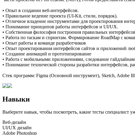
• Опыт в создании веб-интерфейсов.
• Правильное ведение проекта (UI-Kit, стили, порядок).
• Отличное владение инструментами для проектирования инте
• Понимание принципов работы интерфейсов и UI/UX.
• Собственная философия построения правильных интерфейсов,
• Работа по таскам и спринтам. Формирование RoadMap с кома
• Опыт работы в команде разработчиков
• Опыт проектирования интерфейсов сайтов и приложений любо
• Создание анимаций и прототипирование
• Работа с мобильными приложениями, следование гайдлайнам 
• Понимание технической стороны разработки интерфейсов, раб
Стек программ: Figma (Основной инструмент), Sketch, Adobe Ill
Навыки
Выберите навык, чтобы посмотреть, какие тесты специалист у
Веб-дизайн
UI/UX дизайн
Adobe Photoshop